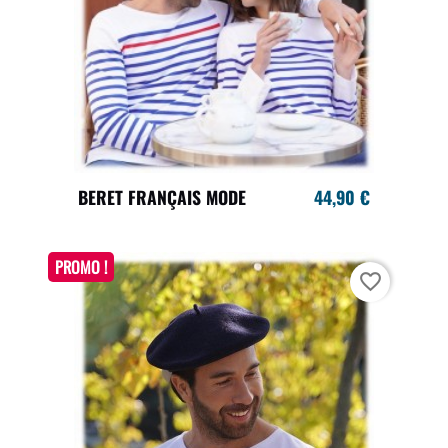
BERET FRANÇAIS MODE
44,90 €
PROMO !
favorite_border