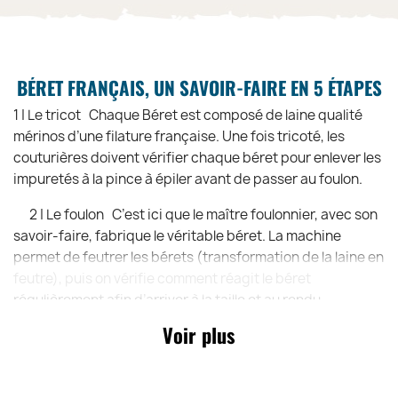
BÉRET FRANÇAIS, UN SAVOIR-FAIRE EN 5 ÉTAPES
1 | Le tricot Chaque Béret est composé de laine qualité
mérinos d’une filature française. Une fois tricoté, les
couturières doivent vérifier chaque béret pour enlever les
impuretés à la pince à épiler avant de passer au foulon.
2 | Le foulon C’est ici que le maître foulonnier, avec son
savoir-faire, fabrique le véritable béret. La machine
permet de feutrer les bérets (transformation de la laine en
feutre), puis on vérifie comment réagit le béret
régulièrement afin d’arriver à la taille et au rendu
souhaité.
Voir plus
3| L’enformage et le séchage! Dès sortie du foulon, les
bérets sont mis dans une cloche à vapeur en cuivre. Cela