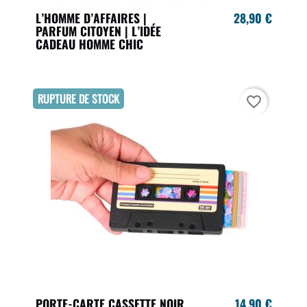
L’HOMME D’AFFAIRES |
28,90 €
PARFUM CITOYEN | L’IDÉE
CADEAU HOMME CHIC
RUPTURE DE STOCK
favorite_border
PORTE-CARTE CASSETTE NOIR
14,90 €