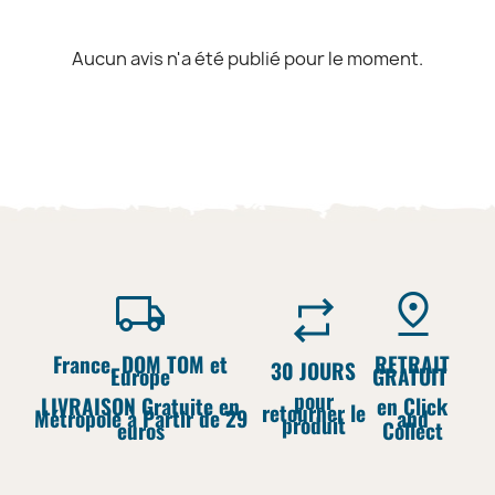
Aucun avis n'a été publié pour le moment.
France, DOM TOM et
RETRAIT
30 JOURS
Europe
GRATUIT
pour
LIVRAISON Gratuite en
en Click
retourner le
Métropole à Partir de 29
and
produit
euros
Collect