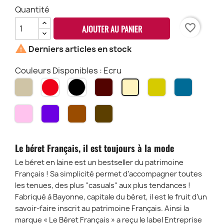
Quantité
favorite_border
AJOUTER AU PANIER

Derniers articles en stock
Couleurs Disponibles : Ecru
Taupe
Rouge
Noir
Bordeaux
Moutarde
Outre-
Ecru
Mer
Rose
Violet
Caramel
Marron
Pâle
Chiné
Le béret Français, il est toujours à la mode
Le béret en laine est un bestseller du patrimoine
Français ! Sa simplicité permet d’accompagner toutes
les tenues, des plus "casuals" aux plus tendances !
Fabriqué à Bayonne, capitale du béret, il est le fruit d’un
savoir-faire inscrit au patrimoine Français. Ainsi la
marque « Le Béret Français » a reçu le label Entreprise