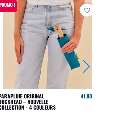
PROMO !
favorite_border
PARAPLUIE ORIGINAL
41,90 €
CHAUSSETT
DUCKHEAD – NOUVELLE
EN COFFRET
COLLECTION - 4 COULEURS
SOCKS