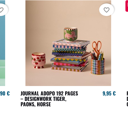
te_border
favorite_border
,90 €
JOURNAL ADOPO 192 PAGES
9,95 €
– DESIGNWORK TIGER,
PAONS, HORSE