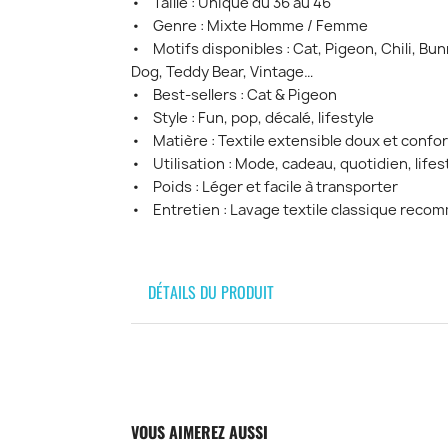
• Taille : Unique du 36 au 46
• Genre : Mixte Homme / Femme
• Motifs disponibles : Cat, Pigeon, Chili, Bun
Dog, Teddy Bear, Vintage…
• Best-sellers : Cat & Pigeon
• Style : Fun, pop, décalé, lifestyle
• Matière : Textile extensible doux et confor
• Utilisation : Mode, cadeau, quotidien, lifes
• Poids : Léger et facile à transporter
• Entretien : Lavage textile classique rec
DÉTAILS DU PRODUIT
VOUS AIMEREZ AUSSI