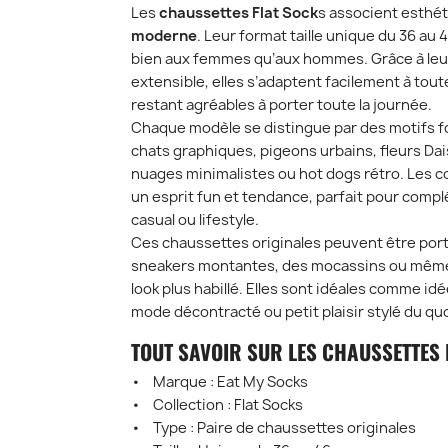
Les
chaussettes Flat Sock
s associent esthét
moderne
. Leur format taille unique du 36 au
bien aux femmes qu’aux hommes. Grâce à leu
extensible, elles s’adaptent facilement à tou
restant agréables à porter toute la journée.
Chaque modèle se distingue par des motifs fo
chats graphiques, pigeons urbains, fleurs Da
nuages minimalistes ou hot dogs rétro. Les co
un esprit fun et tendance, parfait pour compl
casual ou lifestyle.
Ces chaussettes originales peuvent être por
sneakers montantes, des mocassins ou même
look plus habillé. Elles sont idéales comme id
mode décontracté ou petit plaisir stylé du qu
TOUT SAVOIR SUR LES CHAUSSETTES 
• Marque : Eat My Socks
• Collection : Flat Socks
• Type : Paire de chaussettes originales