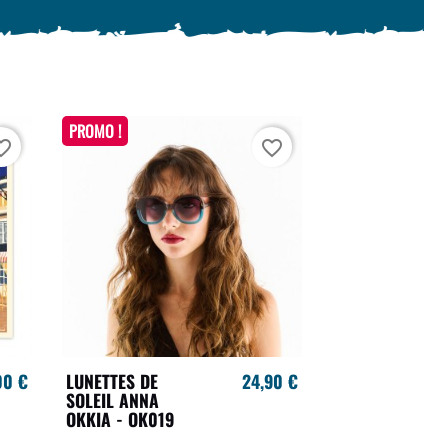
PROMO !
te_border
favorite_border
00 €
LUNETTES DE
24,90 €
SOLEIL ANNA
OKKIA - OK019