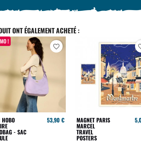
DUIT ONT ÉGALEMENT ACHETÉ :
MO !
favorite_border
favori
C HOBO
53,90 €
MAGNET PARIS
5,
IRE
MARCEL
DBAG - SAC
TRAVEL
ULE
POSTERS