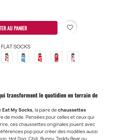
favorite_border
TER AU PANIER
T FLAT SOCKS
OT
CHILI
CLOUD
LOVE
DAISY
VINTAGE
OG
FLAT
FLAT
FLAT
FLAT
CAT
LAT
SOCKS
SOCKS
SOCKS
SOCKS
FLAT
OCKS
SOCKS
ui transforment le quotidien en terrain de
de
Eat My Socks,
la paire de
chaussettes
re de mode. Pensées pour celles et ceux qui
urire, ces chaussettes originales jouent avec
s références pop pour créer des modèles aussi
eon, Hot Dog, Chili, Bunny, Teddy Bear ou