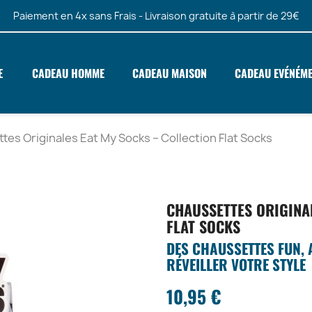
Paiement en 4x sans Frais - Livraison gratuite à partir de 29€
E
CADEAU HOMME
CADEAU MAISON
CADEAU EVÉNÉM
tes Originales Eat My Socks – Collection Flat Socks
CHAUSSETTES ORIGINA
FLAT SOCKS
DES CHAUSSETTES FUN, 
RÉVEILLER VOTRE STYLE
10,95 €