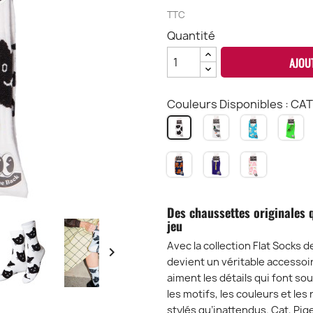
TTC
Quantité
AJOU
Couleurs Disponibles : CA
PIGEON
LATE
H
CAT
FLAT
BUNNY
D
FLAT
SOCKS
FLAT
F
SOCKS
TEDDY
OFFLINE
TEDDY
SOCKS
S
BEAR
FLAT
RAIMBOW
FLAT
SOCKS
FLAT
SOCKS
SOCKS
Des chaussettes originales q
jeu
Avec la collection Flat Socks 

devient un véritable accessoi
aiment les détails qui font so
les motifs, les couleurs et le
stylés qu’inattendus. Cat, Pig