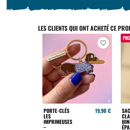
LES CLIENTS QUI ONT ACHETÉ CE PRO
PRO
favorite_border
PORTE-CLÉS
19,90 €
SA
LES
CLA
IMPRIMEUSES
HIN
–
ÉPA