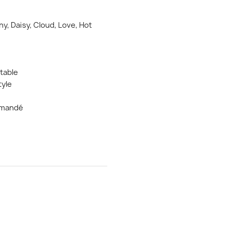
ny, Daisy, Cloud, Love, Hot
table
tyle
ommandé