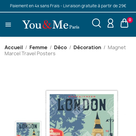
Paiement en 4x sans Frais - Livraison gratuite à partir de 29€
0

Accueil
Femme
Déco
Décoration
Magnet
Marcel Travel Posters