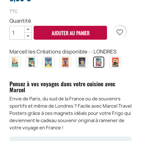
TTC
Quantité
favorite_border
AJOUTER AU PANIER
Marcel| les Créations disponible : : LONDRES
Le
LA
ARCACHON
HOMARD
SAVON
MOTORC
LONDRES
RUGBY
BAULE
Jetée
DE
DE
Thiers
BRETAGNE
MARSEILLE
Pensez à vos voyages dans votre cuisine avec
Marcel
Envie de Paris, du sud de la France ou de souvenirs
sportifs et même de Londres ? Facile avec Marcel Travel
Posters grâce à ces magnets idéals pour votre Frigo qui
deviennent le cadeau souvenir original à ramener de
votre voyage en France !