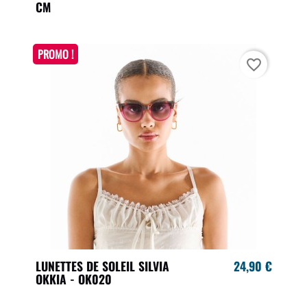
CM
PROMO !
favorite_border
LUNETTES DE SOLEIL SILVIA
24,90 €
OKKIA - OK020