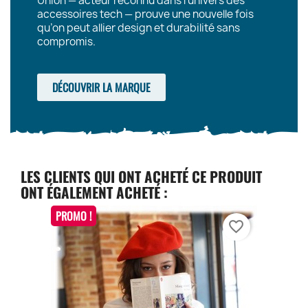
Union — acteur reconnu dans l’univers des
accessoires tech — prouve une nouvelle fois
qu’on peut allier design et durabilité sans
compromis.
DÉCOUVRIR LA MARQUE
LES CLIENTS QUI ONT ACHETÉ CE PRODUIT
ONT ÉGALEMENT ACHETÉ :
PROMO !
favorite_border