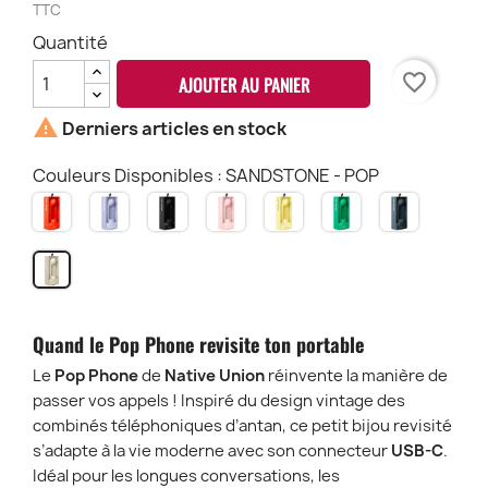
TTC
Quantité
favorite_border
AJOUTER AU PANIER

Derniers articles en stock
Couleurs Disponibles : SANDSTONE - POP
ALARM
AZUR
BLACK
CANDY
LEMON
PINE
SALTE
RED
-
-
-
-
-
GREEN
-
POP
POP
POP
POP
POP
-
SANDSTONE
POP
POP
-
POP
Quand le Pop Phone revisite ton portable
Le
Pop Phone
de
Native Union
réinvente la manière de
passer vos appels ! Inspiré du design vintage des
combinés téléphoniques d’antan, ce petit bijou revisité
s’adapte à la vie moderne avec son connecteur
USB-C
.
Idéal pour les longues conversations, les