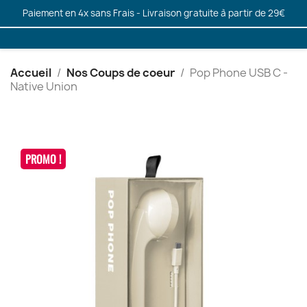
Paiement en 4x sans Frais - Livraison gratuite à partir de 29€
Accueil
Nos Coups de coeur
Pop Phone USB C -
Native Union
PROMO !