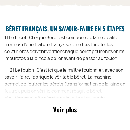
BÉRET FRANÇAIS, UN SAVOIR-FAIRE EN 5 ÉTAPES
1 | Le tricot Chaque Béret est composé de laine qualité
mérinos d’une filature française. Une fois tricoté, les
couturières doivent vérifier chaque béret pour enlever les
impuretés à la pince à épiler avant de passer au foulon.
2 | Le foulon C’est ici que le maître foulonnier, avec son
savoir-faire, fabrique le véritable béret. La machine
permet de feutrer les bérets (transformation de la laine en
feutre), puis on vérifie comment réagit le béret
régulièrement afin d’arriver à la taille et au rendu
souhaité.
Voir plus
3| L’enformage et le séchage! Dès sortie du foulon, les
bérets sont mis dans une cloche à vapeur en cuivre. Cela