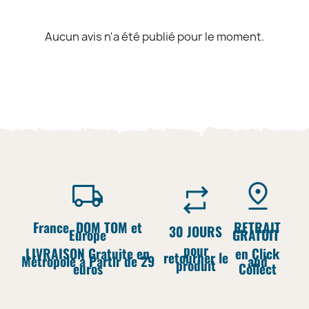
Aucun avis n'a été publié pour le moment.
France, DOM TOM et
RETRAIT
30 JOURS
Europe
GRATUIT
pour
LIVRAISON Gratuite en
en Click
retourner le
Métropole à Partir de 29
and
produit
euros
Collect