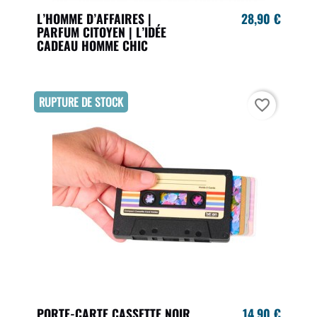
L’HOMME D’AFFAIRES |
28,90 €
PARFUM CITOYEN | L’IDÉE
CADEAU HOMME CHIC
RUPTURE DE STOCK
favorite_border
PORTE-CARTE CASSETTE NOIR
14,90 €