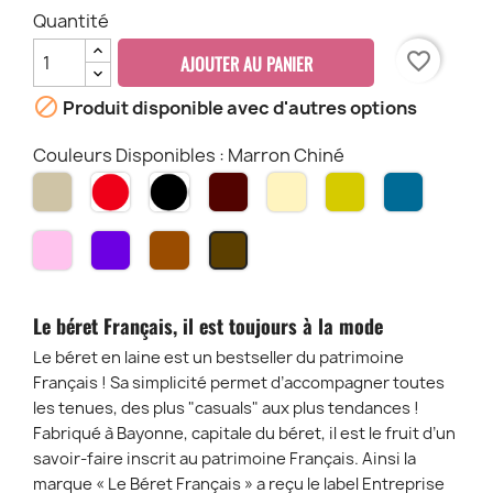
Quantité
favorite_border
AJOUTER AU PANIER

Produit disponible avec d'autres options
Couleurs Disponibles : Marron Chiné
Taupe
Rouge
Noir
Bordeaux
Ecru
Moutarde
Outre-
Mer
Rose
Violet
Caramel
Marron
Pâle
Chiné
Le béret Français, il est toujours à la mode
Le béret en laine est un bestseller du patrimoine
Français ! Sa simplicité permet d’accompagner toutes
les tenues, des plus "casuals" aux plus tendances !
Fabriqué à Bayonne, capitale du béret, il est le fruit d’un
savoir-faire inscrit au patrimoine Français. Ainsi la
marque « Le Béret Français » a reçu le label Entreprise