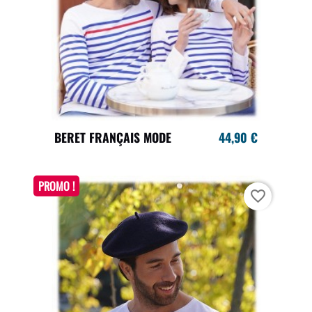
BERET FRANÇAIS MODE
44,90 €
PROMO !
favorite_border