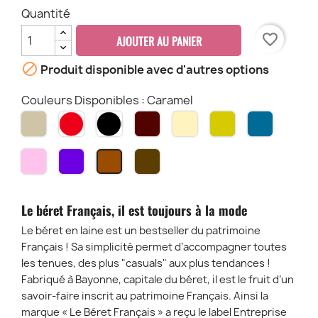
Quantité
favorite_border
AJOUTER AU PANIER

Produit disponible avec d'autres options
Couleurs Disponibles : Caramel
Taupe
Rouge
Noir
Bordeaux
Ecru
Moutarde
Outre-
Mer
Rose
Violet
Marron
Caramel
Pâle
Chiné
Le béret Français, il est toujours à la mode
Le béret en laine est un bestseller du patrimoine
Français ! Sa simplicité permet d’accompagner toutes
les tenues, des plus "casuals" aux plus tendances !
Fabriqué à Bayonne, capitale du béret, il est le fruit d’un
savoir-faire inscrit au patrimoine Français. Ainsi la
marque « Le Béret Français » a reçu le label Entreprise