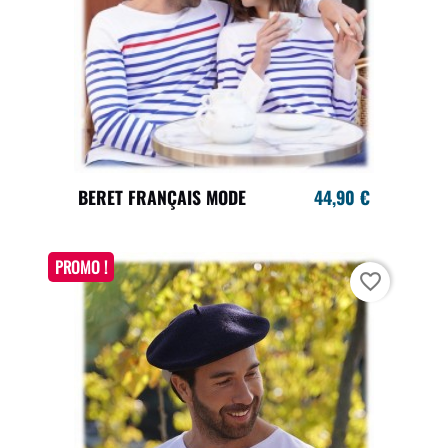
BERET FRANÇAIS MODE
44,90 €
PROMO !
favorite_border