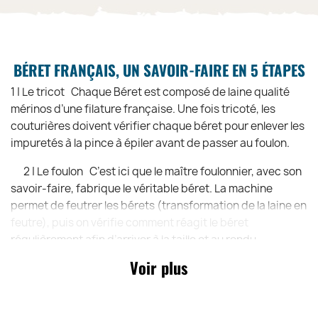
BÉRET FRANÇAIS, UN SAVOIR-FAIRE EN 5 ÉTAPES
1 | Le tricot Chaque Béret est composé de laine qualité
mérinos d’une filature française. Une fois tricoté, les
couturières doivent vérifier chaque béret pour enlever les
impuretés à la pince à épiler avant de passer au foulon.
2 | Le foulon C’est ici que le maître foulonnier, avec son
savoir-faire, fabrique le véritable béret. La machine
permet de feutrer les bérets (transformation de la laine en
feutre), puis on vérifie comment réagit le béret
régulièrement afin d’arriver à la taille et au rendu
souhaité.
Voir plus
3| L’enformage et le séchage! Dès sortie du foulon, les
bérets sont mis dans une cloche à vapeur en cuivre. Cela