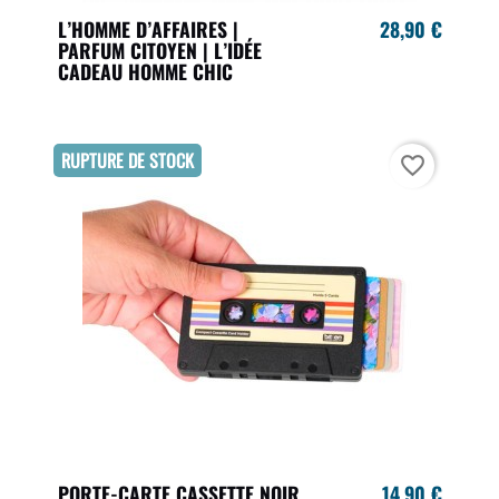
L’HOMME D’AFFAIRES |
28,90 €
PARFUM CITOYEN | L’IDÉE
CADEAU HOMME CHIC
RUPTURE DE STOCK
favorite_border
PORTE-CARTE CASSETTE NOIR
14,90 €