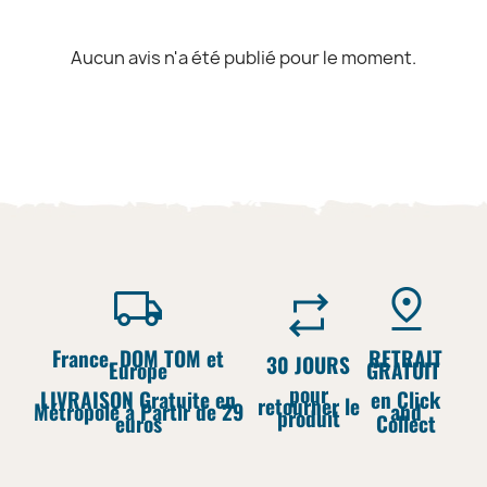
Aucun avis n'a été publié pour le moment.
France, DOM TOM et
RETRAIT
30 JOURS
Europe
GRATUIT
pour
LIVRAISON Gratuite en
en Click
retourner le
Métropole à Partir de 29
and
produit
euros
Collect