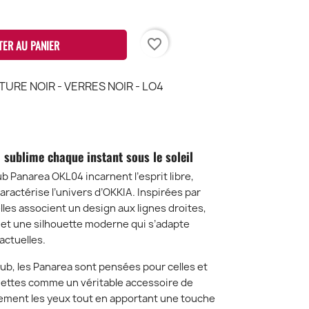
favorite_border
TER AU PANIER
RE NOIR - VERRES NOIR - LO4
E
CENT
 sublime chaque instant sous le soleil
ub Panarea OKL04 incarnent l’esprit libre,
ractérise l’univers d’OKKIA. Inspirées par
elles associent un design aux lignes droites,
 et une silhouette moderne qui s’adapte
actuelles.
Club, les Panarea sont pensées pour celles et
nettes comme un véritable accessoire de
cement les yeux tout en apportant une touche