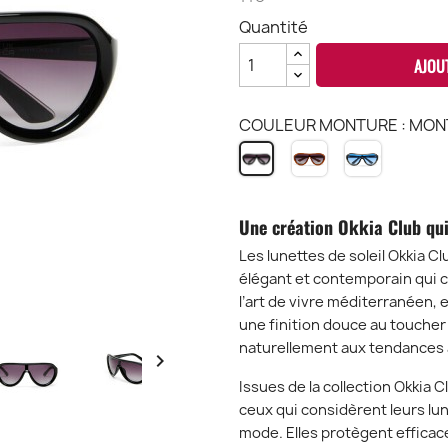
Quantité
AJOU
COULEUR MONTURE : MONTU
MONTURE
MONTUR
MONTURE
JELLY
TRANSLU
NOIR
ORANGE
SMOKE
-
-
-
VERRES
Une création Okkia Club qui
VERRES
VERRES
NOIR
NOIR
BLEU
-
Les lunettes de soleil Okkia Cl
-
-
LO4
élégant et contemporain qui ca
LO4
LO4
l’art de vivre méditerranéen, 
une finition douce au toucher
naturellement aux tendances 

Issues de la collection Okkia 
ceux qui considèrent leurs lu
mode. Elles protègent effica