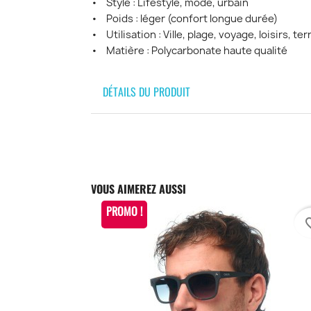
• Style : Lifestyle, mode, urbain
• Poids : léger (confort longue durée)
• Utilisation : Ville, plage, voyage, loisirs, te
• Matière : Polycarbonate haute qualité
DÉTAILS DU PRODUIT
VOUS AIMEREZ AUSSI
PROMO !
favori