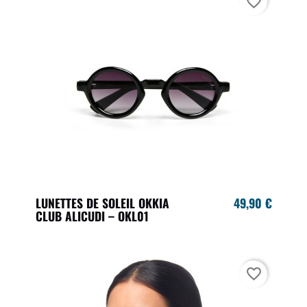
favorite_border
LUNETTES DE SOLEIL OKKIA
49,90 €
CLUB ALICUDI – OKL01
favorite_border