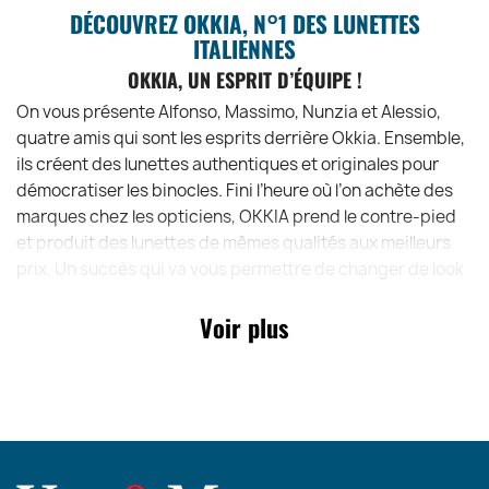
DÉCOUVREZ OKKIA, N°1 DES LUNETTES
ITALIENNES
OKKIA, UN ESPRIT D’ÉQUIPE !
On vous présente Alfonso, Massimo, Nunzia et Alessio,
quatre amis qui sont les esprits derrière Okkia. Ensemble,
ils créent des lunettes authentiques et originales pour
démocratiser les binocles. Fini l’heure où l’on achète des
marques chez les opticiens, OKKIA prend le contre-pied
et produit des lunettes de mêmes qualités aux meilleurs
prix. Un succès qui va vous permettre de changer de look
tous les jours, et selon votre humeur.
Voir plus
DES COLLECTIONS DE LUNETTES, ULTRA-DESIGN !
« Nous aimons penser que la vie est trop courte pour
porter des lunettes ennuyeuses, alors nous nous
consacrons corps et âme à la recherche de modèles qui
peuvent faire en sorte que chaque personne se sente
unique et spéciale. »