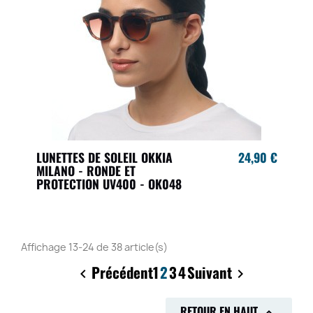
LUNETTES DE SOLEIL OKKIA
24,90 €
MILANO - RONDE ET
PROTECTION UV400 - OK048
Affichage 13-24 de 38 article(s)
Précédent
1
2
3
4
Suivant


RETOUR EN HAUT
