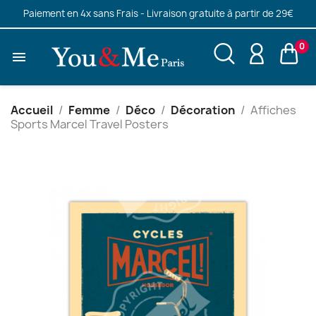
Paiement en 4x sans Frais - Livraison gratuite à partir de 29€
0

Accueil
Femme
Déco
Décoration
Affiches
Sports Marcel Travel Posters