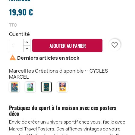
19,90 €
TTC
Quantité
favorite_border
AJOUTER AU PANIER

Derniers articles en stock
Marcel| les Créations disponible : : CYCLES
MARCEL
Le
GOLF
ROLLER
CYCLES
VÉLO
CLUB
DISCO
MARCEL
Pratiquez du sport à la maison avec ces posters
déco
Envie de créer un univers sportif chez vous, facile avec
Marcel Travel Posters. Des affiches vintages de votre