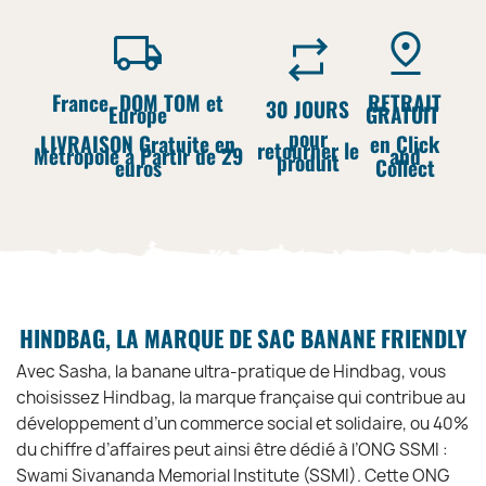
France, DOM TOM et
RETRAIT
30 JOURS
Europe
GRATUIT
pour
LIVRAISON Gratuite en
en Click
retourner le
Métropole à Partir de 29
and
produit
euros
Collect
HINDBAG, LA MARQUE DE SAC BANANE FRIENDLY
Avec Sasha, la banane ultra-pratique de Hindbag, vous
choisissez Hindbag, la marque française qui contribue au
développement d’un commerce social et solidaire, ou 40%
du chiffre d’affaires peut ainsi être dédié à l’ONG SSMI :
Swami Sivananda Memorial Institute (SSMI). Cette ONG