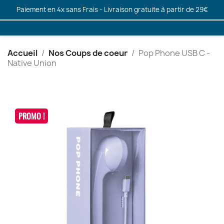
Paiement en 4x sans Frais - Livraison gratuite à partir de 29€
Accueil
Nos Coups de coeur
Pop Phone USB C -
Native Union
PROMO !