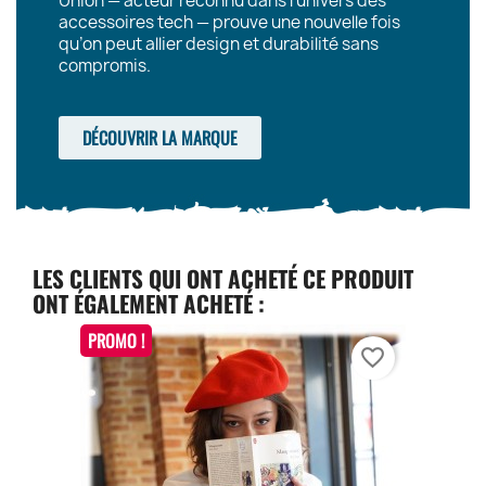
Union — acteur reconnu dans l’univers des
accessoires tech — prouve une nouvelle fois
qu’on peut allier design et durabilité sans
compromis.
DÉCOUVRIR LA MARQUE
LES CLIENTS QUI ONT ACHETÉ CE PRODUIT
ONT ÉGALEMENT ACHETÉ :
PROMO !
favorite_border