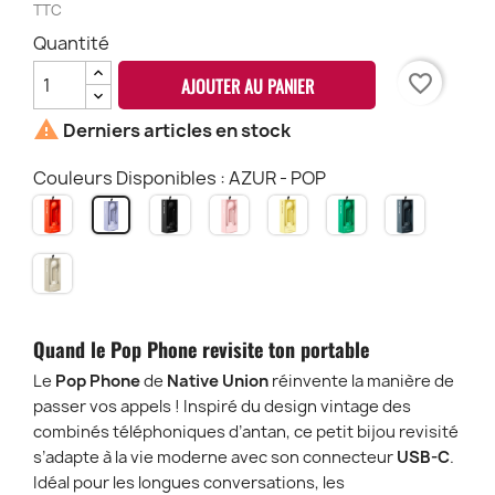
TTC
Quantité
favorite_border
AJOUTER AU PANIER

Derniers articles en stock
Couleurs Disponibles : AZUR - POP
ALARM
BLACK
CANDY
LEMON
PINE
SALTE
AZUR
RED
-
-
-
-
GREEN
-
-
POP
POP
POP
POP
-
POP
SANDSTONE
POP
POP
-
POP
Quand le Pop Phone revisite ton portable
Le
Pop Phone
de
Native Union
réinvente la manière de
passer vos appels ! Inspiré du design vintage des
combinés téléphoniques d’antan, ce petit bijou revisité
s’adapte à la vie moderne avec son connecteur
USB-C
.
Idéal pour les longues conversations, les