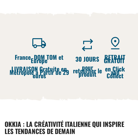
France, DOM TOM et
RETRAIT
30 JOURS
Europe
GRATUIT
pour
LIVRAISON Gratuite en
en Click
retourner le
Métropole à Partir de 29
and
produit
euros
Collect
OKKIA : LA CRÉATIVITÉ ITALIENNE QUI INSPIRE
LES TENDANCES DE DEMAIN