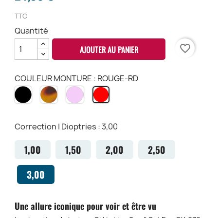
TTC
Quantité
favorite_border
AJOUTER AU PANIER
COULEUR MONTURE : ROUGE-RD
NOIR
HAVANA
ROSE
ROUGE-
BK
CH
-
RD
RO
Correction | Dioptries : 3,00
1,00
1,50
2,00
2,50
3,00
Une allure iconique pour voir et être vu