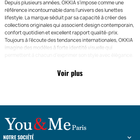
Depuis plusieurs années, OKKIA s’impose comme une
référence incontournable dans l’univers des lunettes
lifestyle. La marque séduit par sa capacité à créer des
collections originales qui associent design contemporain,
confort quotidien et excellent rapport qualité-prix.
Toujours à l’écoute des tendances internationales, OKKIA
imagine des modèles à forte identité visuelle qui
permettent à chacun d’exprimer son style avec élégance.
Chaque collection reflète un esprit moderne, créatif et
accessible, faisant de la marque un acteur majeur du
Voir plus
marché des lunettes mode en Europe. Avec les Lina Small
Cat Eye, OKKIA démontre une nouvelle fois son savoir-
faire en proposant une paire de lunettes à la fois chic,
confortable et résolument dans l’air du temps.
POURQUOI CHOISIR LES LUNETTES DE LECTURE
OKKIA LINA SMALL CAT EYE OK-039 ?
Les lunettes Lina Small Cat Eye conviennent-elles à un
NOTRE SOCIÉTÉ
usage quotidien ?
