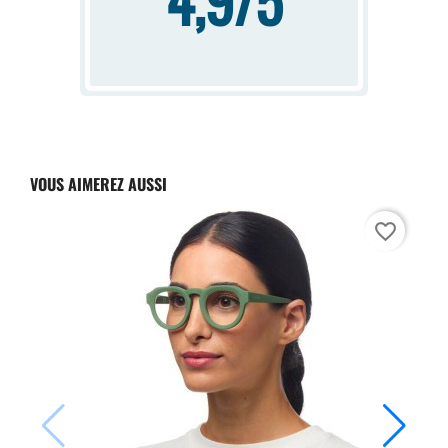
4,9/5
VOUS AIMEREZ AUSSI
favorite_border