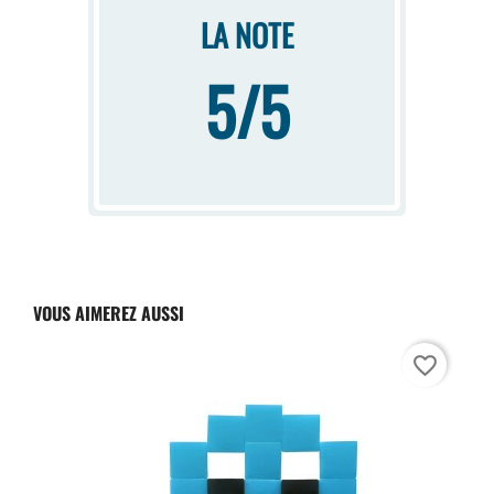
LA NOTE
5/5
VOUS AIMEREZ AUSSI
favorite_border