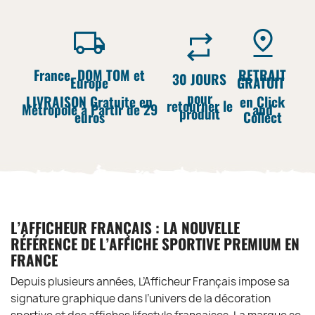
France, DOM TOM et
RETRAIT
30 JOURS
Europe
GRATUIT
pour
LIVRAISON Gratuite en
en Click
retourner le
Métropole à Partir de 29
and
produit
euros
Collect
L’AFFICHEUR FRANÇAIS : LA NOUVELLE
RÉFÉRENCE DE L’AFFICHE SPORTIVE PREMIUM EN
FRANCE
Depuis plusieurs années, L’Afficheur Français impose sa
signature graphique dans l’univers de la décoration