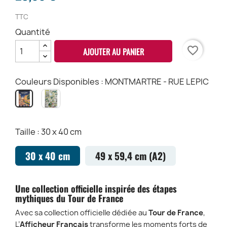
TTC
Quantité
favorite_border
AJOUTER AU PANIER
Couleurs Disponibles : MONTMARTRE - RUE LEPIC
DOODLE-
MONTMARTRE
ART
-
-
RUE
LE
LEPIC
Taille : 30 x 40 cm
PARCOURS
2026
30 x 40 cm
49 x 59,4 cm (A2)
Une collection officielle inspirée des étapes
mythiques du Tour de France
Avec sa collection officielle dédiée au
Tour de France
,
L’
Afficheur Français
transforme les moments forts de