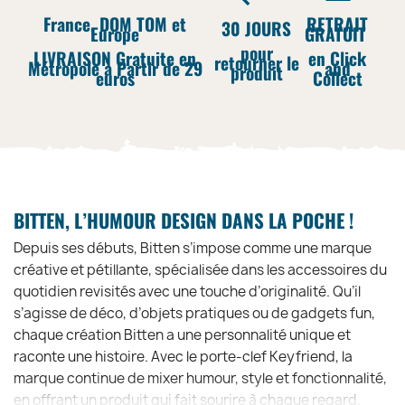
France, DOM TOM et
RETRAIT
30 JOURS
Europe
GRATUIT
pour
LIVRAISON Gratuite en
en Click
retourner le
Métropole à Partir de 29
and
produit
euros
Collect
BITTEN, L’HUMOUR DESIGN DANS LA POCHE !
Depuis ses débuts, Bitten s’impose comme une marque
créative et pétillante, spécialisée dans les accessoires du
quotidien revisités avec une touche d’originalité. Qu’il
s’agisse de déco, d’objets pratiques ou de gadgets fun,
chaque création Bitten a une personnalité unique et
raconte une histoire. Avec le porte-clef Keyfriend, la
marque continue de mixer humour, style et fonctionnalité,
en offrant un produit qui fait sourire à chaque regard.