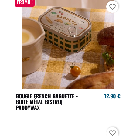
PROMO !
favorite_border
BOUGIE FRENCH BAGUETTE -
12,90 €
BOITE MÉTAL BISTRO|
PADDYWAX
favorite_border