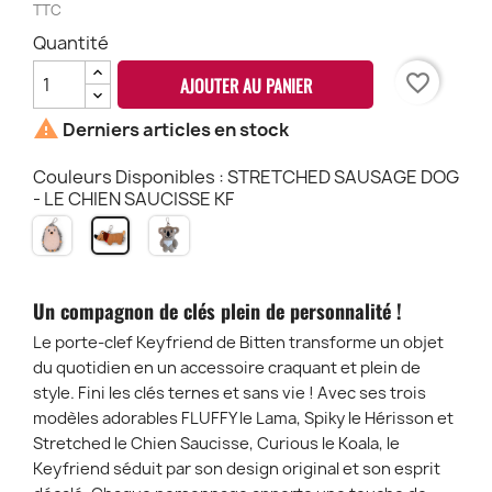
TTC
Quantité
favorite_border
AJOUTER AU PANIER

Derniers articles en stock
Couleurs Disponibles : STRETCHED SAUSAGE DOG
- LE CHIEN SAUCISSE KF
SPIKY
CUROUS
STRETCHED
HEDGEHOD
KOALA
SAUSAGE
-
KF
DOG
LE
-
Un compagnon de clés plein de personnalité !
KERISSON
LE
KF
CHIEN
Le porte-clef Keyfriend de Bitten transforme un objet
SAUCISSE
du quotidien en un accessoire craquant et plein de
KF
style. Fini les clés ternes et sans vie ! Avec ses trois
modèles adorables FLUFFY le Lama, Spiky le Hérisson et
Stretched le Chien Saucisse, Curious le Koala, le
Keyfriend séduit par son design original et son esprit