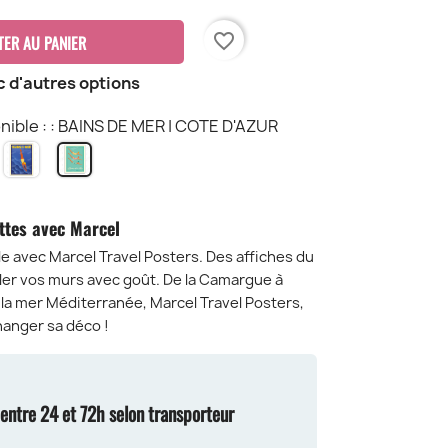
favorite_border
TER AU PANIER
c d'autres options
nible : : BAINS DE MER | COTE D'AZUR
ANNES
BAIN
BAINS
DE
DE
E
oisette
MER
MER
INDIGO
|
ettes avec Marcel
POP
COTE
D'AZUR
ile avec Marcel Travel Posters. Des affiches du
ller vos murs avec goût. De la Camargue à
 la mer Méditerranée, Marcel Travel Posters,
changer sa déco !
n entre 24 et 72h selon transporteur