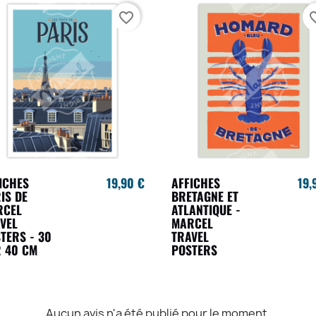
favorite_border
favori
ICHES
19,90 €
AFFICHES
19,
IS DE
BRETAGNE ET
RCEL
ATLANTIQUE -
VEL
MARCEL
TERS - 30
TRAVEL
 40 CM
POSTERS
Aucun avis n'a été publié pour le moment.