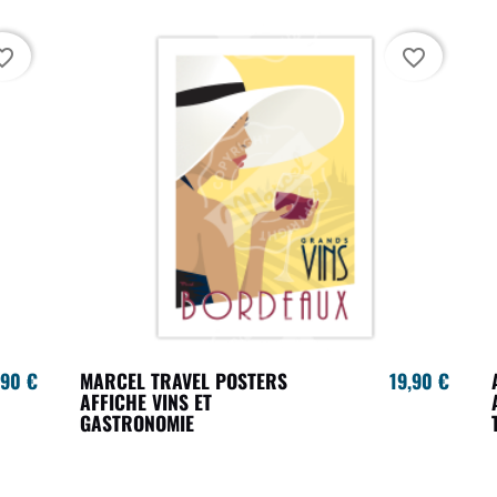
te_border
favorite_border
,90 €
MARCEL TRAVEL POSTERS
19,90 €
AFFICHE VINS ET
GASTRONOMIE