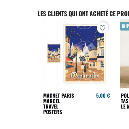
LES CLIENTS QUI ONT ACHETÉ CE PRO
RUP
favorite_border
MAGNET PARIS
5,00 €
PO
MARCEL
TAS
TRAVEL
LE 
POSTERS