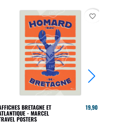
favorite_border
AFFICHES BRETAGNE ET
19,90 €
AFFICHES 
ATLANTIQUE - MARCEL
TRAVEL PO
TRAVEL POSTERS