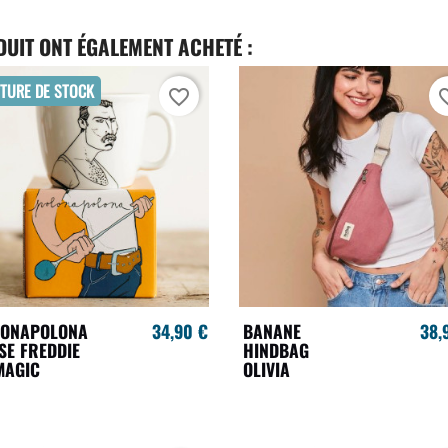
DUIT ONT ÉGALEMENT ACHETÉ :
TURE DE STOCK
favorite_border
favori
LONAPOLONA
34,90 €
BANANE
38,
SE FREDDIE
HINDBAG
MAGIC
OLIVIA