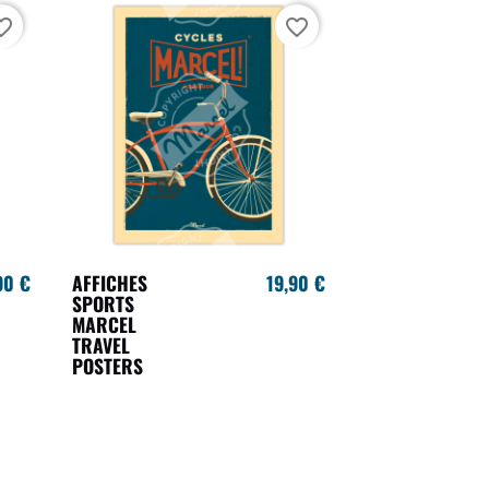
te_border
favorite_border
90 €
AFFICHES
19,90 €
SPORTS
MARCEL
TRAVEL
POSTERS