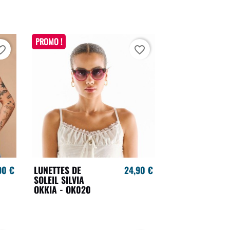
PROMO !
te_border
favorite_border
90 €
LUNETTES DE
24,90 €
SOLEIL SILVIA
OKKIA - OK020