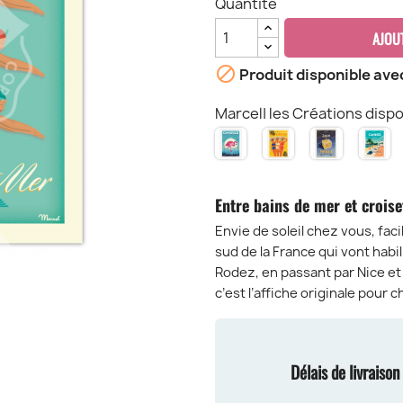
Quantité
AJOU

Produit disponible ave
Marcel| les Créations dispo
CAMARGUE
FRENCH
SAVON
C
RIVIERA
DE
La
MARSEILL
cr
Entre bains de mer et crois
Envie de soleil chez vous, fac
sud de la France qui vont habi
Rodez, en passant par Nice et
c’est l’affiche originale pour 
Délais de livraiso