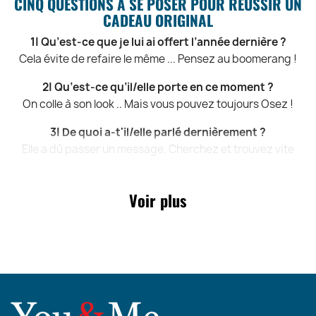
CINQ QUESTIONS A SE POSER POUR RÉUSSIR UN
CADEAU ORIGINAL
1| Qu’est-ce que je lui ai offert l’année dernière ?
Cela évite de refaire le même ... Pensez au boomerang !
2| Qu’est-ce qu’il/elle porte en ce moment ?
On colle à son look .. Mais vous pouvez toujours Osez !
3| De quoi a-t'il/elle parlé dernièrement ?
Elle a dû passer un message. Cherchez et trouvez vite
4| C’est quoi le numéro de portable de sa copine ?
Renseignez-vous, c’est toujours mieux .. Le numéro ?
Voir plus
5| Le shop online pour trouver des idées cadeaux ?
You & Me Paris, bien sur ! Le site qui propose les meilleurs
cadeaux Homme et cadeaux Femme !
LE CASSE-TETE DU CADEAU FEMME, ENFIN RESOLU
!