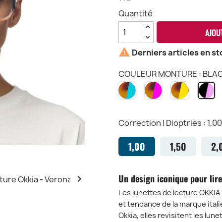
Quantité
AJOU

Derniers articles en st
COULEUR MONTURE : BLAC
HAVANA
HAVANA
HAVANA
B
&
PINK
YELLOW
&
BLEU
HP
HY
R
HB
B
Correction | Dioptries : 1,00
1,00
1,50
2,
Un design iconique pour lire

Les lunettes de lecture OKKIA 
et tendance de la marque itali
Okkia, elles revisitent les lun