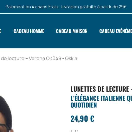
Paiement en 4x sans Frais - Livraison gratuite à partir de 29€
E
CADEAU HOMME
CADEAU MAISON
CADEAU EVÉNÉM
 de lecture – Verona OK049 - Okkia
LUNETTES DE LECTURE 
L’ÉLÉGANCE ITALIENNE 
QUOTIDIEN
24,90 €
TTC