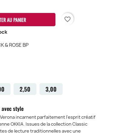
favorite_border
TER AU PANIER
ock
K & ROSE BP
LACK
OSE
P
00
2,50
3,00
 avec style
Verona incarnent parfaitement l'esprit créatif
enne OKKIA. Issues de la collection Classic
ettes de lecture traditionnelles avec une