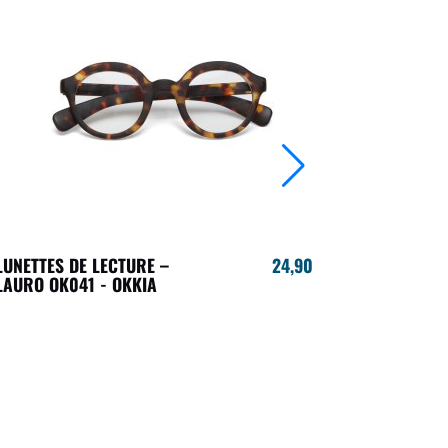
LUNETTES DE LECTURE –
24,90 €
LUNETTES 
LAURO OK041 - OKKIA
CLAUDIA BI
OK023 - O