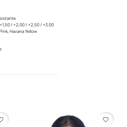
sistante
+1,50 / +2,00 / +2,50 / +3,00
Pink, Havana Yellow
e
te_border
favorite_border