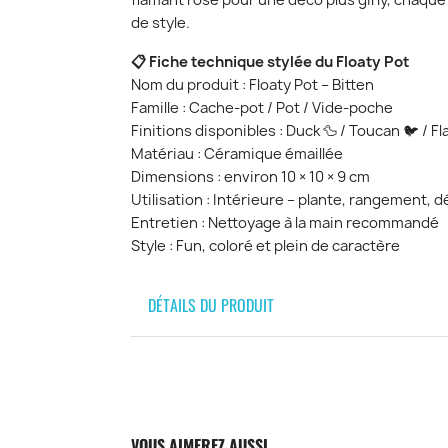
flamant rose pour une déco plus girly, chaqu
de style.
📋 Fiche technique stylée du Floaty Pot
Nom du produit : Floaty Pot – Bitten
Famille : Cache-pot / Pot / Vide-poche
Finitions disponibles : Duck 🦆 / Toucan 🐦 / F
Matériau : Céramique émaillée
Dimensions : environ 10 × 10 × 9 cm
Utilisation : Intérieure – plante, rangement, 
Entretien : Nettoyage à la main recommandé
Style : Fun, coloré et plein de caractère
DÉTAILS DU PRODUIT
VOUS AIMEREZ AUSSI