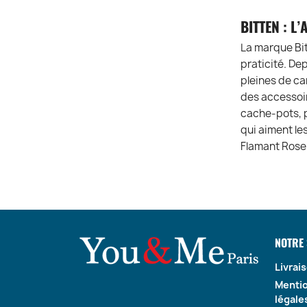
BITTEN : L
La marque Bit
praticité. De
pleines de car
des accessoir
cache-pots, p
qui aiment le
Flamant Rose
NOTRE 
Livrai
Menti
légale