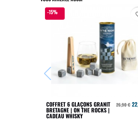
-15%
favori
COFFRET 6 GLAÇONS GRANIT
22
26,90 €
BRETAGNE | ON THE ROCKS |
CADEAU WHISKY