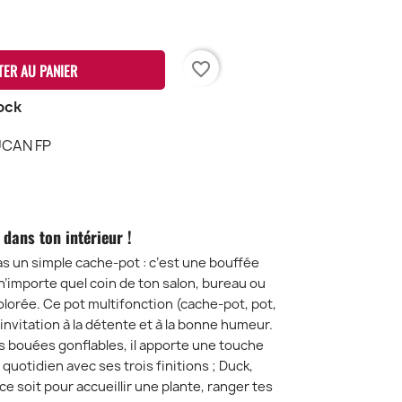
favorite_border
TER AU PANIER
ock
UCAN FP
ans ton intérieur !
pas un simple cache-pot : c’est une bouffée
 n’importe quel coin de ton salon, bureau ou
colorée. Ce pot multifonction (cache-pot, pot,
invitation à la détente et à la bonne humeur.
 bouées gonflables, il apporte une touche
 quotidien avec ses trois finitions ; Duck,
e soit pour accueillir une plante, ranger tes