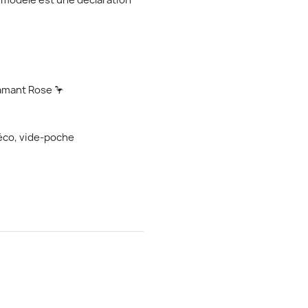
e modèle est une déclaration
lamant Rose 🦩
déco, vide-poche