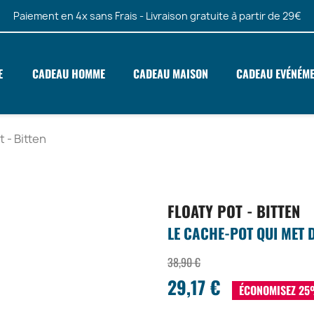
Paiement en 4x sans Frais - Livraison gratuite à partir de 29€
E
CADEAU HOMME
CADEAU MAISON
CADEAU EVÉNÉM
t - Bitten
FLOATY POT - BITTEN
LE CACHE-POT QUI MET D
38,90 €
29,17 €
ÉCONOMISEZ 2