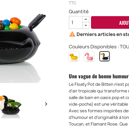
TTC
Quantité
AJOU

Derniers articles en st
Couleurs Disponibles : TO
DUCK
FLAMANT
TOUCAN
-
ROSE
FP
CANARD
FP
FP
Une vague de bonne humeur d
Le Floaty Pot de Bitten n’est 
d’air tropicale qui transforme
salle de bain en oasis pop et 

vide-poche) est une véritable 
Avec ses formes inspirées des
d’humour et d’originalité à ton
Toucan, et Flamant Rose. Que c