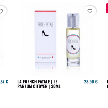
te_border
favorite_border
,87 €
LA FRENCH FATALE | LE
28,90 €
PARFUM CITOYEN | 30ML