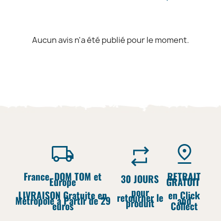
Aucun avis n'a été publié pour le moment.
France, DOM TOM et
RETRAIT
30 JOURS
Europe
GRATUIT
pour
LIVRAISON Gratuite en
en Click
retourner le
Métropole à Partir de 29
and
produit
euros
Collect