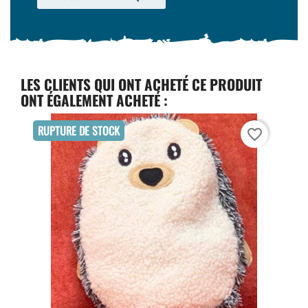
LES CLIENTS QUI ONT ACHETÉ CE PRODUIT
ONT ÉGALEMENT ACHETÉ :
RUPTURE DE STOCK
favorite_border