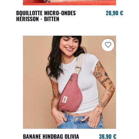
BOUILLOTTE MICRO-ONDES
28,90 €
HÉRISSON - BITTEN
favorite_border
BANANE HINDBAG OLIVIA
38,90 €