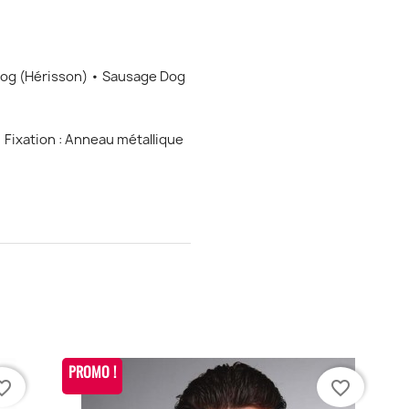
hog (Hérisson) • Sausage Dog
e Fixation : Anneau métallique
PROMO !
te_border
favorite_border