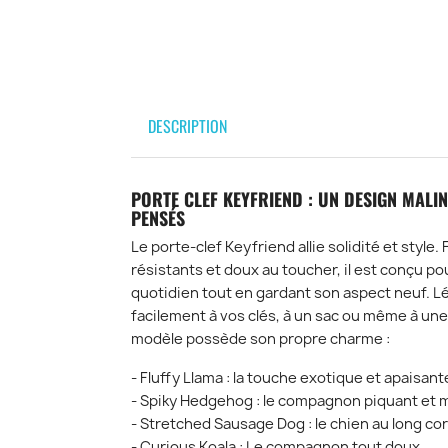
DESCRIPTION
PORTE CLEF KEYFRIEND : UN DESIGN MALIN
PENSÉS
Le porte-clef Keyfriend allie solidité et style
résistants et doux au toucher, il est conçu po
quotidien tout en gardant son aspect neuf. Lé
facilement à vos clés, à un sac ou même à un
modèle possède son propre charme :
- Fluffy Llama : la touche exotique et apaisant
- Spiky Hedgehog : le compagnon piquant et 
- Stretched Sausage Dog : le chien au long cor
- Curious Koala : Le compagnon tout doux