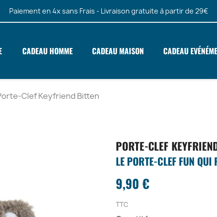
Paiement en 4x sans Frais - Livraison gratuite à partir de 29€
E
CADEAU HOMME
CADEAU MAISON
CADEAU EVÉNÉM
Porte-Clef Keyfriend Bitten
PORTE-CLEF KEYFRIEND
LE PORTE-CLEF FUN QUI
9,90 €
TTC