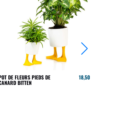
RUPTURE DE
POT DE FLEURS PIEDS DE
18,50 €
JARDINIÈRE
CANARD BITTEN
WELLINGTO