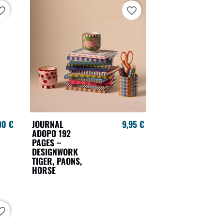
te_border
favorite_border
90 €
JOURNAL
9,95 €
ADOPO 192
PAGES –
DESIGNWORK
TIGER, PAONS,
HORSE
te_border