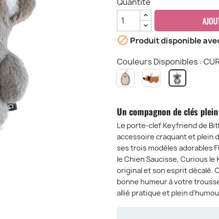
Quantité
AJOU

Produit disponible ave
Couleurs Disponibles : C
SPIKY
STRETCHED
CUROUS
HEDGEHOD
SAUSAGE
KOALA
-
DOG
KF
LE
-
Un compagnon de clés plein 
KERISSON
LE
KF
CHIEN
Le porte-clef Keyfriend de Bi
SAUCISSE
accessoire craquant et plein de
KF
ses trois modèles adorables F
le Chien Saucisse, Curious le 
original et son esprit décal
bonne humeur à votre troussea
allié pratique et plein d’humour,