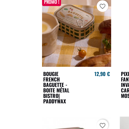
PROMO !
favorite_border
BOUGIE
12,90 €
PIX
FRENCH
FA
BAGUETTE -
INV
BOITE MÉTAL
CA
BISTRO|
MO
PADDYWAX
favorite_border