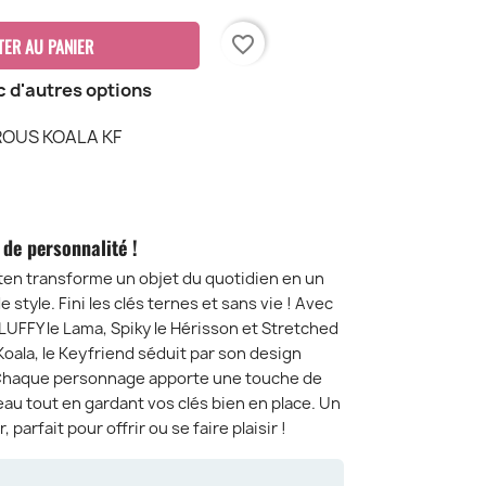
favorite_border
TER AU PANIER
c d'autres options
UROUS KOALA KF
de personnalité !
tten transforme un objet du quotidien en un
 style. Fini les clés ternes et sans vie ! Avec
LUFFY le Lama, Spiky le Hérisson et Stretched
Koala, le Keyfriend séduit par son design
é. Chaque personnage apporte une touche de
u tout en gardant vos clés bien en place. Un
 parfait pour offrir ou se faire plaisir !