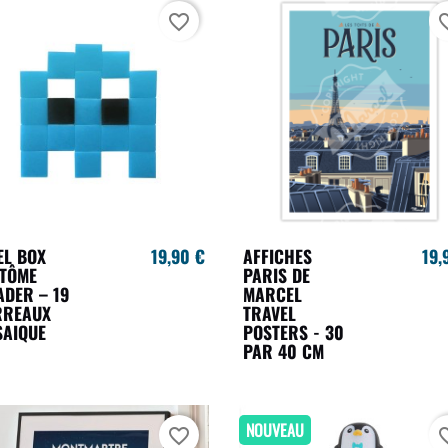
favorite_border
favori
EL BOX
19,90 €
AFFICHES
19,
NTÔME
PARIS DE
ADER – 19
MARCEL
RREAUX
TRAVEL
SAIQUE
POSTERS - 30
PAR 40 CM
NOUVEAU
favorite_border
favori