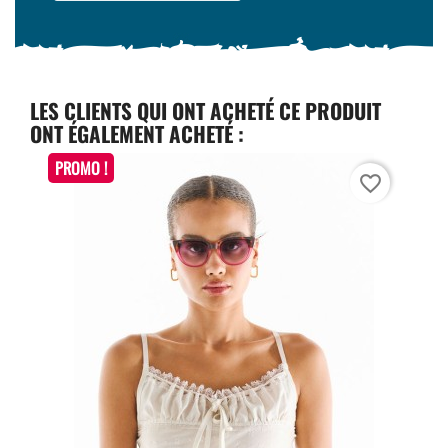
LES CLIENTS QUI ONT ACHETÉ CE PRODUIT
ONT ÉGALEMENT ACHETÉ :
PROMO !
favorite_border