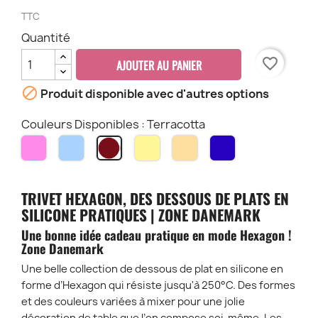
TTC
Quantité
favorite_border
AJOUTER AU PANIER

Produit disponible avec d'autres options
Couleurs Disponibles : Terracotta
Lilas
Sky
Chardonay
Desert
Bleu
Terracotta
Marine
TRIVET HEXAGON, DES DESSOUS DE PLATS EN
SILICONE PRATIQUES | ZONE DANEMARK
Une bonne idée cadeau pratique en mode Hexagon !
Zone Danemark
Une belle collection de dessous de plat en silicone en
forme d’Hexagon qui résiste jusqu'à 250°C. Des formes
et des couleurs variées à mixer pour une jolie