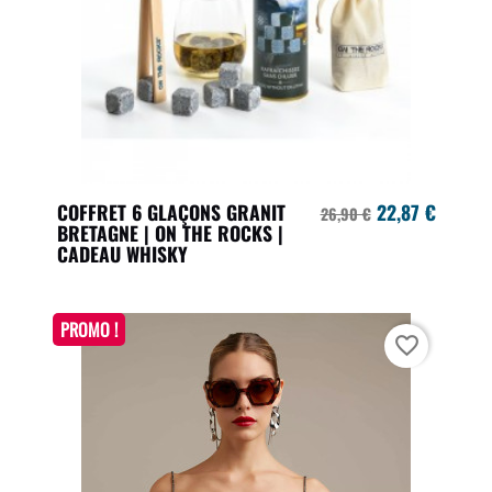
COFFRET 6 GLAÇONS GRANIT
22,87 €
26,90 €
BRETAGNE | ON THE ROCKS |
CADEAU WHISKY
PROMO !
favorite_border