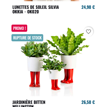
LUNETTES DE SOLEIL SILVIA
24,90 €
OKKIA - OK020
PROMO !
favorite_border
RUPTURE DE STOCK
JARDINIÈRE BITTEN
26,50 €
WELLINGTON