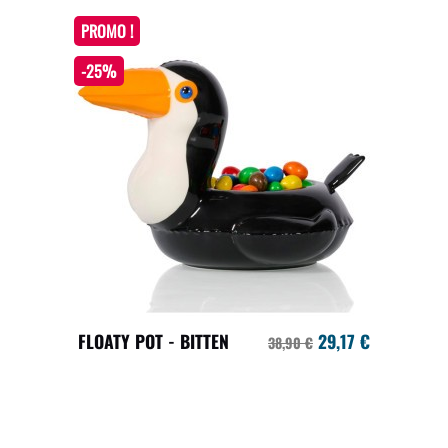
PROMO !
-25%
FLOATY POT - BITTEN
29,17 €
38,90 €