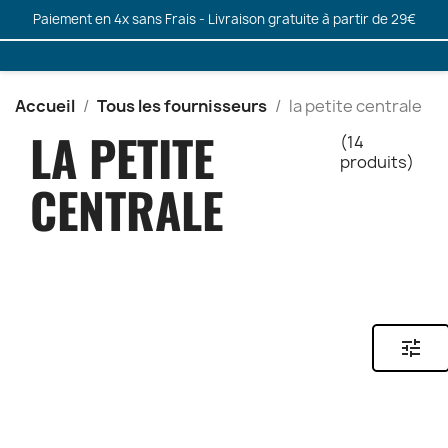
Paiement en 4x sans Frais - Livraison gratuite à partir de 29€
Accueil
Tous les fournisseurs
la petite centrale
LA PETITE
(14
produits)
CENTRALE
tune