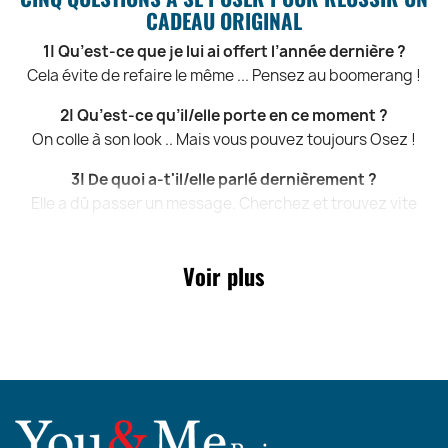
CADEAU ORIGINAL
1| Qu’est-ce que je lui ai offert l’année dernière ?
Cela évite de refaire le même ... Pensez au boomerang !
2| Qu’est-ce qu’il/elle porte en ce moment ?
On colle à son look .. Mais vous pouvez toujours Osez !
3| De quoi a-t'il/elle parlé dernièrement ?
Elle a dû passer un message. Cherchez et trouvez vite
4| C’est quoi le numéro de portable de sa copine ?
Renseignez-vous, c’est toujours mieux .. Le numéro ?
Voir plus
5| Le shop online pour trouver des idées cadeaux ?
You & Me Paris, bien sur ! Le site qui propose les meilleurs
cadeaux Homme et cadeaux Femme !
LE CASSE-TETE DU CADEAU FEMME, ENFIN RESOLU
!