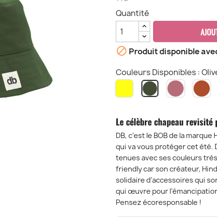
Quantité
AJOU

Produit disponible ave
Couleurs Disponibles : Oliv
Citron
Rose
S
Olive
Blush
Le célèbre chapeau revisité 
DB, c’est le BOB de la marque
qui va vous protéger cet été. D
tenues avec ses couleurs très
friendly car son créateur, Hin
solidaire d’accessoires qui s
qui œuvre pour l’émancipatio
Pensez écoresponsable !