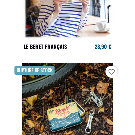
LE BERET FRANÇAIS
28,90 €
RUPTURE DE STOCK
favorite_border