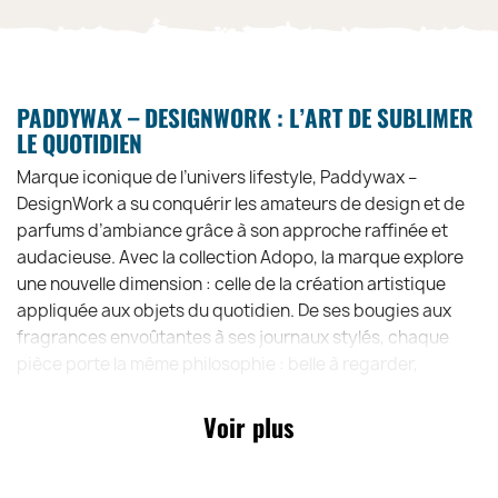
PADDYWAX – DESIGNWORK : L’ART DE SUBLIMER
LE QUOTIDIEN
Marque iconique de l’univers lifestyle, Paddywax –
DesignWork a su conquérir les amateurs de design et de
parfums d’ambiance grâce à son approche raffinée et
audacieuse. Avec la collection Adopo, la marque explore
une nouvelle dimension : celle de la création artistique
appliquée aux objets du quotidien. De ses bougies aux
fragrances envoûtantes à ses journaux stylés, chaque
pièce porte la même philosophie : belle à regarder,
agréable à utiliser, inspirante à vivre. Le Journal Adopo
illustre parfaitement cet esprit — un objet à la croisée de
Voir plus
l’art et du quotidien, pensé pour sublimer chaque mot et
chaque instant.