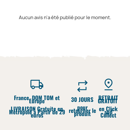
Aucun avis n'a été publié pour le moment.
France, DOM TOM et
RETRAIT
30 JOURS
Europe
GRATUIT
pour
LIVRAISON Gratuite en
en Click
retourner le
Métropole à Partir de 29
and
produit
euros
Collect