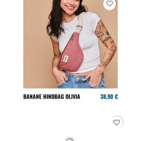
favorite_border
BANANE HINDBAG OLIVIA
38,90 €
favorite_border