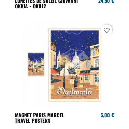
LUNETTES DE SOLEIL GIOVANNI
24,90 €
OKKIA - OK012
favorite_border
MAGNET PARIS MARCEL
5,00 €
TRAVEL POSTERS