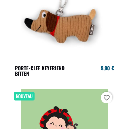
PORTE-CLEF KEYFRIEND
9,90 €
BITTEN
NOUVEAU
favorite_border