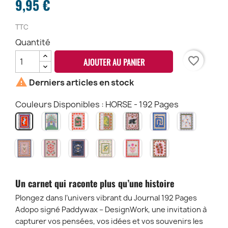
9,95 €
TTC
Quantité
favorite_border
AJOUTER AU PANIER

Derniers articles en stock
Couleurs Disponibles : HORSE - 192 Pages
PAONS
TIGER
CROCODILE
ELEPHANT
EYE
FLOWER
HORSE
-
-
-
-
-
-
-
192
192
192
192
192
192
192
HEARTS
MONKEY
MOON
SNAKE
SUN
TOMATE
Pages
Pages
Pages
Pages
Pages
Pages
Pages
-
-
PHASES
-
-
-
192
192
-
192
192
192
Pages
Pages
192
Pages
Pages
Pages
Un carnet qui raconte plus qu’une histoire
Pages
Plongez dans l’univers vibrant du Journal 192 Pages
Adopo signé Paddywax – DesignWork, une invitation à
capturer vos pensées, vos idées et vos souvenirs les