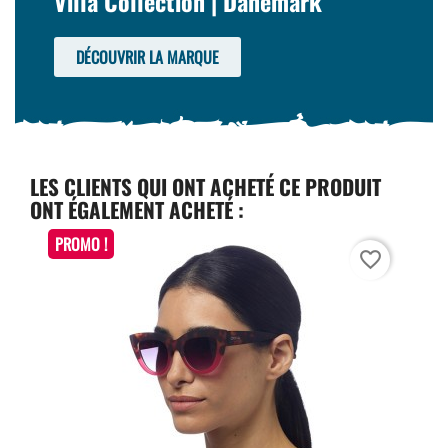
Villa Collection | Danemark
DÉCOUVRIR LA MARQUE
LES CLIENTS QUI ONT ACHETÉ CE PRODUIT
ONT ÉGALEMENT ACHETÉ :
PROMO !
favorite_border