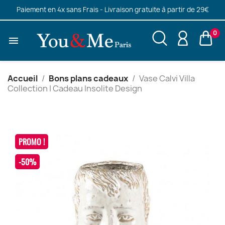
Paiement en 4x sans Frais - Livraison gratuite à partir de 29€
0

Accueil
Bons plans cadeaux
Vase Calvi Villa
Collection | Cadeau Insolite Design
PROMO !
-50%