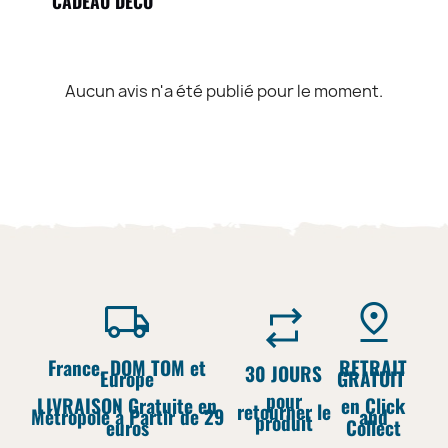
CADEAU DÉCO
Aucun avis n'a été publié pour le moment.
France, DOM TOM et
RETRAIT
30 JOURS
Europe
GRATUIT
pour
LIVRAISON Gratuite en
en Click
retourner le
Métropole à Partir de 29
and
produit
euros
Collect