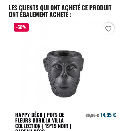
LES CLIENTS QUI ONT ACHETÉ CE PRODUIT
ONT ÉGALEMENT ACHETÉ :
-50%
favorite_border
HAPPY DÉCO | POTS DE
14,95 €
29,90 €
FLEURS GORILLA VILLA
COLLECTION | 19*19 NOIR |