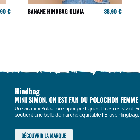
,90 €
BANANE HINDBAG OLIVIA
38,90 €
Hindbag
MINI SIMON, ON EST FAN DU POLOCHON FEMME
Un sac mini Polochon super pratique et très résistant. Vo
soutient une belle démarche équitable ! Bravo Hingbag, o
DÉCOUVRIR LA MARQUE