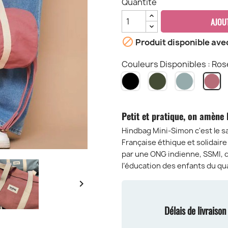
Quantité
AJOU

Produit disponible ave
Couleurs Disponibles : Ros
Noir
Olive
sauge
R
Bl
Petit et pratique, on amène 
Hindbag Mini-Simon c'est le s
Française éthique et solidair
par une ONG indienne, SSMI, 
l’éducation des enfants du qu

Délais de livraiso