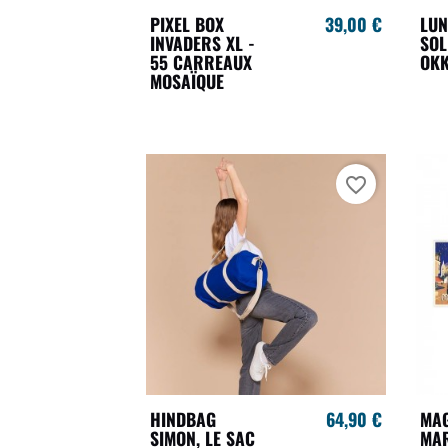
PIXEL BOX
39,00 €
LUN
INVADERS XL -
SOL
55 CARREAUX
OKK
MOSAÏQUE
favorite_border
HINDBAG
64,90 €
MAG
SIMON, LE SAC
MA