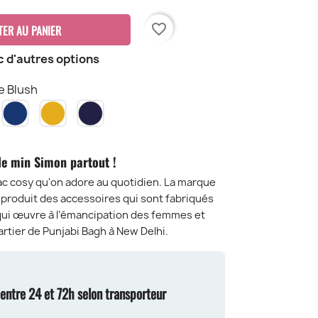
favorite_border
TER AU PANIER
c d'autres options
e Blush
Bleu
Safran
Navy
ose
Électric
ush
le min Simon partout !
ac cosy qu'on adore au quotidien. La marque
e produit des accessoires qui sont fabriqués
qui œuvre à l’émancipation des femmes et
artier de Punjabi Bagh à New Delhi.
n entre 24 et 72h selon transporteur