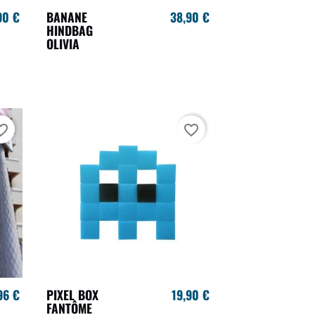
90 €
BANANE
38,90 €
HINDBAG
OLIVIA
te_border
favorite_border
96 €
PIXEL BOX
19,90 €
FANTÔME