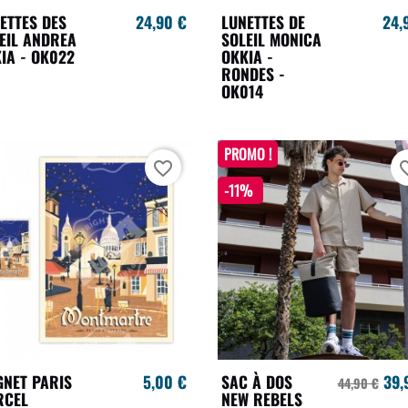
ETTES DES
24,90 €
LUNETTES DE
24,
EIL ANDREA
SOLEIL MONICA
IA - OK022
OKKIA -
RONDES -
OK014
PROMO !
favorite_border
favori
-11%
NET PARIS
5,00 €
SAC À DOS
39,
44,90 €
RCEL
NEW REBELS