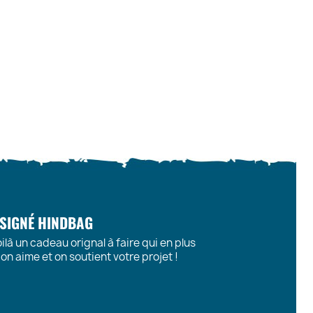
 SIGNÉ HINDBAG
ilà un cadeau orignal à faire qui en plus
n aime et on soutient votre projet !