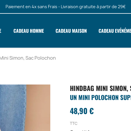
Paiement en 4x sans Frais - Livraison gratuite à partir de 29€
E
CADEAU HOMME
CADEAU MAISON
CADEAU EVÉNÉM
Mini Simon, Sac Polochon
HINDBAG MINI SIMON,
UN MINI POLOCHON SUP
48,90 €
TTC