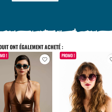
DUIT ONT ÉGALEMENT ACHETÉ :
MO !
PROMO !
favorite_border
favori