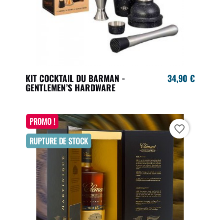
KIT COCKTAIL DU BARMAN -
34,90 €
GENTLEMEN’S HARDWARE
PROMO !
favorite_border
RUPTURE DE STOCK