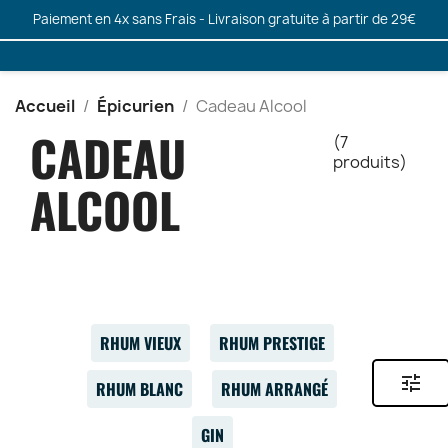
Paiement en 4x sans Frais - Livraison gratuite à partir de 29€
Accueil
Épicurien
Cadeau Alcool
CADEAU
(7
produits)
ALCOOL
RHUM VIEUX
RHUM PRESTIGE
tune
RHUM BLANC
RHUM ARRANGÉ
GIN