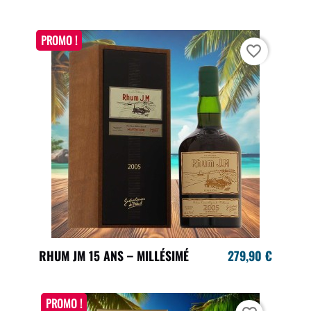
PROMO !
favorite_border
RHUM JM 15 ANS – MILLÉSIMÉ
279,90 €
PROMO !