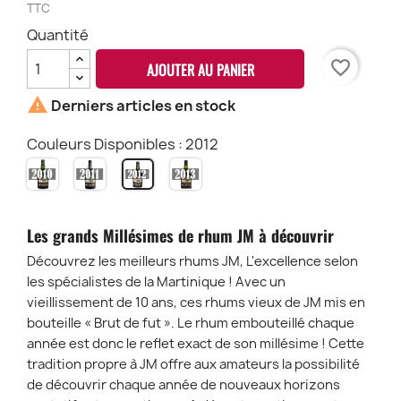
TTC
Quantité
favorite_border
AJOUTER AU PANIER

Derniers articles en stock
Couleurs Disponibles : 2012
2010
2011
2013
2012
Les grands Millésimes de rhum JM à découvrir
Découvrez les meilleurs rhums JM, L'excellence selon
les spécialistes de la Martinique ! Avec un
vieillissement de 10 ans, ces rhums vieux de JM mis en
bouteille « Brut de fut ». Le rhum embouteillé chaque
année est donc le reflet exact de son millésime ! Cette
tradition propre à JM offre aux amateurs la possibilité
de découvrir chaque année de nouveaux horizons