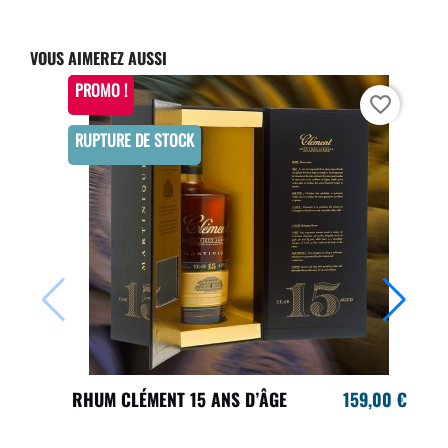
VOUS AIMEREZ AUSSI
PROMO !
favorite_border
RUPTURE DE STOCK
RHUM CLÉMENT 15 ANS D’ÂGE
159,00 €