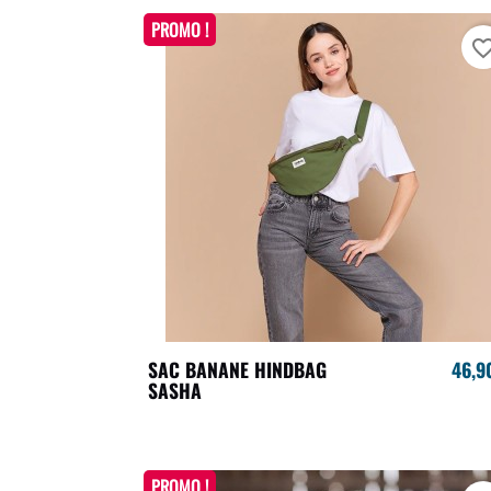
PROMO !
favorite_bo
SAC BANANE HINDBAG
46,9
SASHA
PROMO !