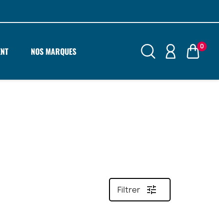
0
ENT
NOS MARQUES
tune
Filtrer