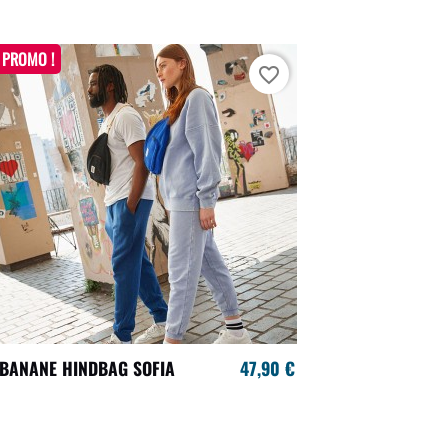
PROMO !
favorite_border
BANANE HINDBAG SOFIA
47,90 €