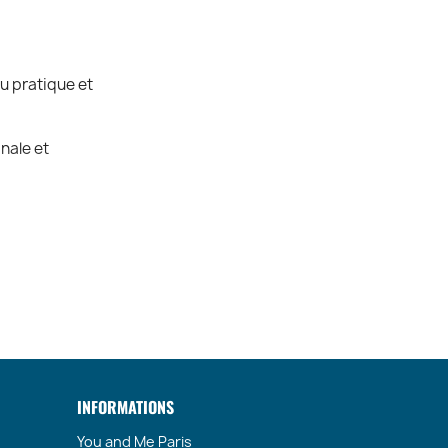
au pratique et
nale et
 mode et de
.
options selon
x idéal. Il
INFORMATIONS
lée.
You and Me Paris