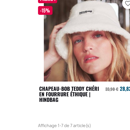
favorite_bo
-15%
CHAPEAU-BOB TEDDY CHÉRI
28,8
33,90 €
EN FOURRURE ÉTHIQUE |
HINDBAG
Affichage 1-7 de 7 article(s)