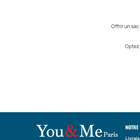
Offrir un sac
Optez 
Le sac ban
Des modèles 
Pour un pa
NOTRE 
per
Livrai