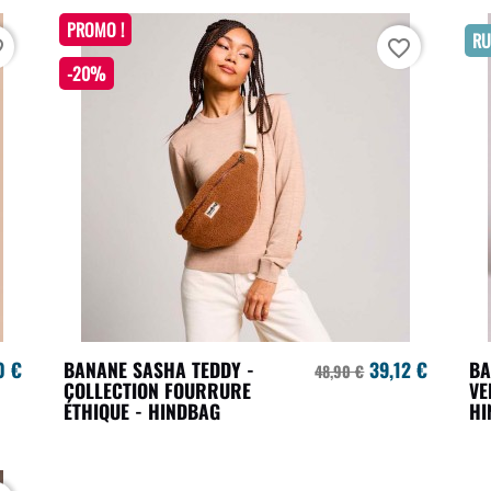
PROMO !
RU
rder
favorite_border
-20%
0 €
BANANE SASHA TEDDY -
39,12 €
BA
48,90 €
COLLECTION FOURRURE
VE
ÉTHIQUE - HINDBAG
HI