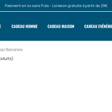
Paiement en 4x sans Frais - Livraison gratuite à partir de 29€
E
CADEAU HOMME
CADEAU MAISON
CADEAU EVÉNÉM
Sac Bananes
roduits)