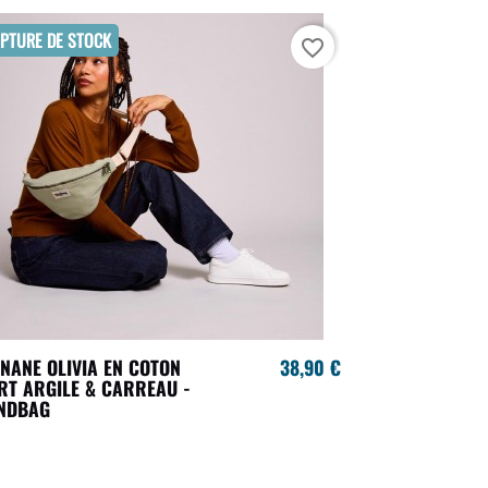
PTURE DE STOCK
favorite_border
NANE OLIVIA EN COTON
38,90 €
RT ARGILE & CARREAU -
NDBAG