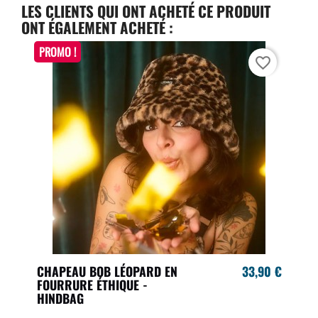
LES CLIENTS QUI ONT ACHETÉ CE PRODUIT
ONT ÉGALEMENT ACHETÉ :
PROMO !
favorite_border
CHAPEAU BOB LÉOPARD EN
33,90 €
FOURRURE ÉTHIQUE -
HINDBAG