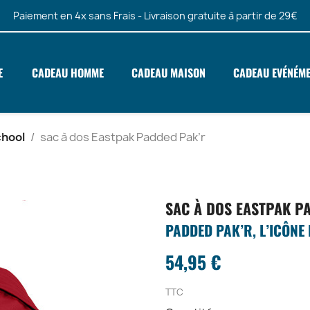
Paiement en 4x sans Frais - Livraison gratuite à partir de 29€
E
CADEAU HOMME
CADEAU MAISON
CADEAU EVÉNÉM
chool
sac à dos Eastpak Padded Pak’r
SAC À DOS EASTPAK P
PADDED PAK’R, L’ICÔNE
54,95 €
TTC