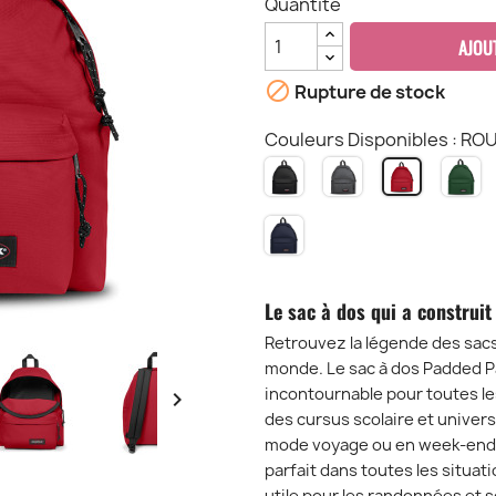
Quantité
AJOU

Rupture de stock
Couleurs Disponibles : RO
NOIR
DENIM
BR
ROUGE
PKR
BLACK
G
PKR
PKR
P
ULTRA
MARINE
PKR
Le sac à dos qui a construit
Retrouvez la légende des sacs à
monde. Le sac à dos Padded Pa
incontournable pour toutes le

des cursus scolaire et univers
mode voyage ou en week-end, il
parfait dans toutes les situa