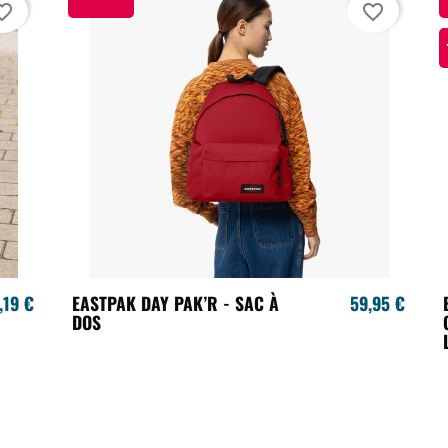
te_border
favorite_border
,19 €
EASTPAK DAY PAK’R - SAC À
59,95 €
DOS