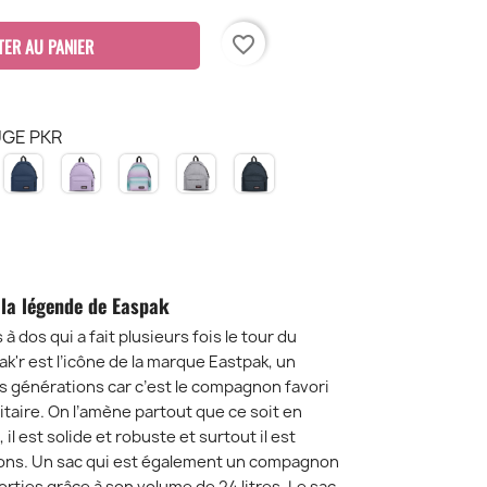
favorite_border
TER AU PANIER
UGE PKR
ITISH
NAUTIC
ORCHID
SPARK
SUNDAY
TRIPLE
REEN
NAVY
LILAS
GRAAD
GREY
DENIM
KR
PKR
PKR
PASTEL
PKR
PKR
PKR
 la légende de Easpak
 dos qui a fait plusieurs fois le tour du
k'r est l’icône de la marque Eastpak, un
s générations car c’est le compagnon favori
itaire. On l’amène partout que ce soit en
 est solide et robuste et surtout il est
tions. Un sac qui est également un compagnon