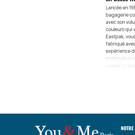
Lancée en 195
bagagerie con
avec son volu
couleurs qui 
Eastpak, vous
fabriqué avec
expérience de
pratiques pou
relever tous l
NOTRE 