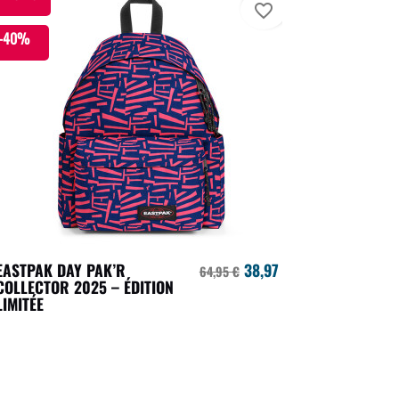
favorite_border
-40%
EASTPAK DAY PAK’R
38,97 €
64,95 €
COLLECTOR 2025 – ÉDITION
LIMITÉE