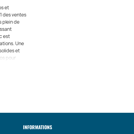
os et
 1 des ventes
s plein de
issant
c est
rations. Une
olides et
dos pour
INFORMATIONS