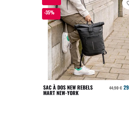
favori
-35%
SAC À DOS NEW REBELS
29
44,90 €
MART NEW-YORK