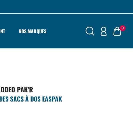
0
ENT
NOS MARQUES
ADDED PAK’R
 DES SACS À DOS EASPAK