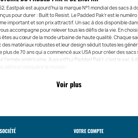
2, Eastpak est aujourd’hui la marque N°1 mondial des sacs à d
çus pour durer : Built to Resist. Le Padded Pak’r est le numéro
me important et son prix attractif. Un sac à dos disponible dan
vous accompagne pour relever tous les défis de la vie. En chois
 êtes au cœur de la mode urbaine de haute qualité. Chaque sa
 des matériaux robustes et leur design séduit toutes les géné
 plus de 70 ans qui a commencé aux USA pour créer des sacs s
r l’armée américaine. Aujourd’hui Padded Pak’r, c’est le sac à 
es défis et conquérir le monde !
Voir plus
SOCIÉTÉ
VOTRE COMPTE