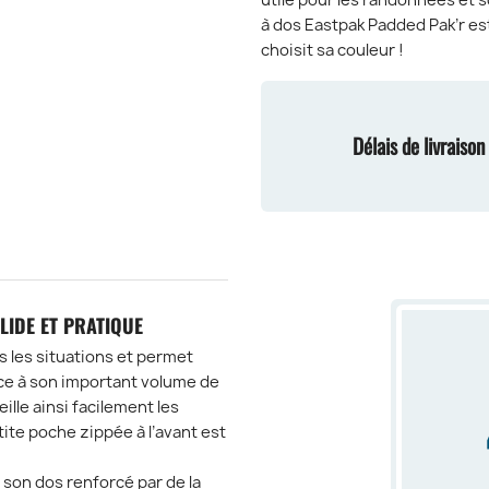
utile pour les randonnées et s
à dos Eastpak Padded Pak’r est
choisit sa couleur !
Délais de livraiso
LIDE ET PRATIQUE
s les situations et permet
ce à son important volume de
ille ainsi facilement les
tite poche zippée à l’avant est
 son dos renforcé par de la