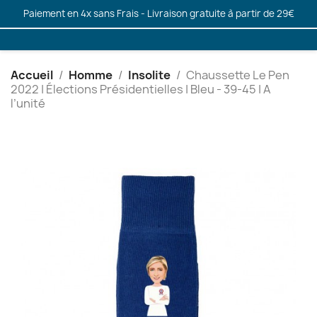
Paiement en 4x sans Frais - Livraison gratuite à partir de 29€
Accueil
Homme
Insolite
Chaussette Le Pen
2022 | Élections Présidentielles | Bleu - 39-45 | A
l’unité