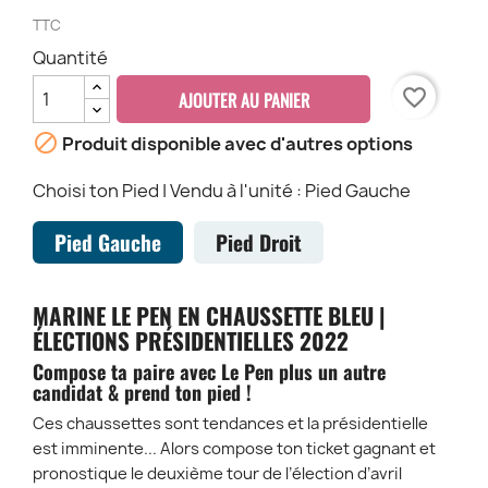
TTC
Quantité
favorite_border
AJOUTER AU PANIER

Produit disponible avec d'autres options
Choisi ton Pied | Vendu à l'unité : Pied Gauche
Pied Gauche
Pied Droit
MARINE LE PEN EN CHAUSSETTE BLEU |
ÉLECTIONS PRÉSIDENTIELLES 2022
Compose ta paire avec
Le Pen
plus un autre
candidat & prend ton pied !
Ces chaussettes sont tendances et la présidentielle
est imminente... Alors compose ton ticket gagnant et
pronostique le deuxième tour de l’élection d’avril