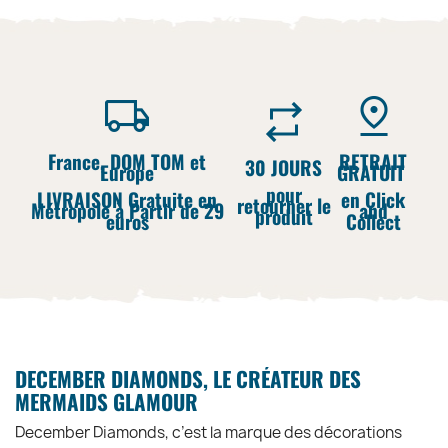
France, DOM TOM et
RETRAIT
30 JOURS
Europe
GRATUIT
pour
LIVRAISON Gratuite en
en Click
retourner le
Métropole à Partir de 29
and
produit
euros
Collect
DECEMBER DIAMONDS, LE CRÉATEUR DES
MERMAIDS GLAMOUR
December Diamonds, c’est la marque des décorations