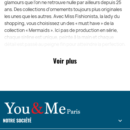
glamours que l’on ne retrouve nulle par ailleurs depuis 25
ans. Des collections d’ornements toujours plus originales
les unes que les autres. Avec Miss Fishionista, la lady du
shopping, vous choisissez un des « must have » de la
collection « Mermaids ». Ici pas de production en série,
chaque sirène est unique, peinte à la main et chaque
détail est passé au peigne fin pour atteindre la perfection.
Un savoir-faire associé à une créativité sans limite qui
permet à December Diamonds d’avoir un temps d’avance
Voir plus
dans le monde de l’imagination.
NOTRE SOCIÉTÉ
