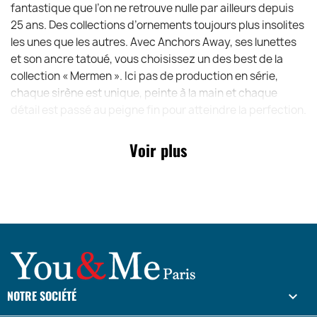
fantastique que l’on ne retrouve nulle par ailleurs depuis
25 ans. Des collections d’ornements toujours plus insolites
les unes que les autres. Avec Anchors Away, ses lunettes
et son ancre tatoué, vous choisissez un des best de la
collection « Mermen ». Ici pas de production en série,
chaque sirène est unique, peinte à la main et chaque
détail est passé au peigne fin pour atteindre la perfection.
Un savoir-faire associé à une créativité sans limite qui
permet à December Diamonds d’avoir un temps d’avance
Voir plus
dans le monde de l’imagination.
NOTRE SOCIÉTÉ
