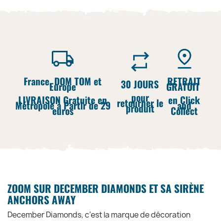
France, DOM TOM et
RETRAIT
30 JOURS
Europe
GRATUIT
pour
LIVRAISON Gratuite en
en Click
retourner le
Métropole à Partir de 29
and
produit
euros
Collect
ZOOM SUR DECEMBER DIAMONDS ET SA SIRÈNE
ANCHORS AWAY
December Diamonds, c’est la marque de décoration