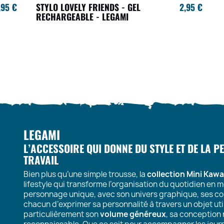
,95 €
STYLO LOVELY FRIENDS - GEL
2,95 €
RECHARGEABLE - LEGAMI
LEGAMI
L’ACCESSOIRE QUI DONNE DU STYLE ET DE LA 
TRAVAIL
Bien plus qu’une simple trousse, la
collection Mini Kawa
lifestyle qui transforme l’organisation du quotidien en
personnage unique, avec son univers graphique, ses cou
chacun d’exprimer sa personnalité à travers un objet ut
particulièrement son
volume généreux
, sa conception