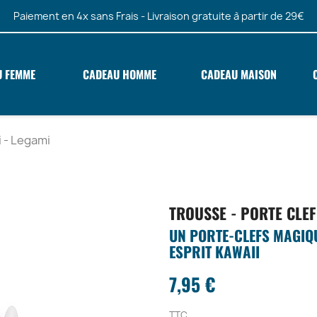
Paiement en 4x sans Frais - Livraison gratuite à partir de 29€
U FEMME
CADEAU HOMME
CADEAU MAISON
i - Legami
TROUSSE - PORTE CLEF
UN PORTE-CLEFS MAGIQUE
ESPRIT KAWAII
7,95 €
TTC