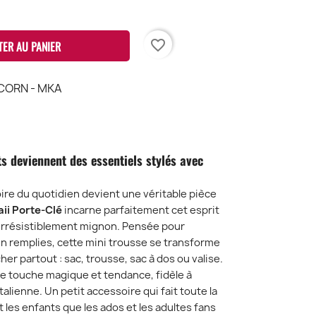
favorite_border
TER AU PANIER
ICORN - MKA
s deviennent des essentiels stylés avec
ire du quotidien devient une véritable pièce
ii Porte-Clé
incarne parfaitement cet esprit
et irrésistiblement mignon.
Pensée pour
n remplies, cette mini trousse se transforme
er partout : sac, trousse, sac à dos ou valise.
e touche magique et tendance, fidèle à
italienne. Un petit accessoire qui fait toute la
t les enfants que les ados et les adultes fans