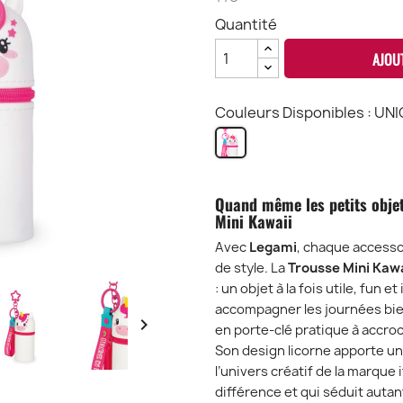
Quantité
AJOU
Couleurs Disponibles : UN
UNICORN
-
MKA
Quand même les petits objet
Mini Kawaii
Avec
Legami
, chaque accesso
de style. La
Trousse Mini Kawa
: un objet à la fois utile, fun 
accompagner les journées bie

en porte-clé pratique à accroch
Son design licorne apporte un
l’univers créatif de la marque 
différence et qui séduit autan