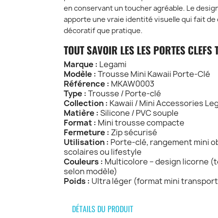
en conservant un toucher agréable. Le design 
apporte une vraie identité visuelle qui fait de
décoratif que pratique.
TOUT SAVOIR LES LES PORTES CLEFS 
Marque :
Legami
Modèle :
Trousse Mini Kawaii Porte-Clé
Référence :
MKAW0003
Type :
Trousse / Porte-clé
Collection :
Kawaii / Mini Accessories Le
Matière :
Silicone / PVC souple
Format :
Mini trousse compacte
Fermeture :
Zip sécurisé
Utilisation :
Porte-clé, rangement mini o
scolaires ou lifestyle
Couleurs :
Multicolore – design licorne (t
selon modèle)
Poids :
Ultra léger (format mini transport
DÉTAILS DU PRODUIT