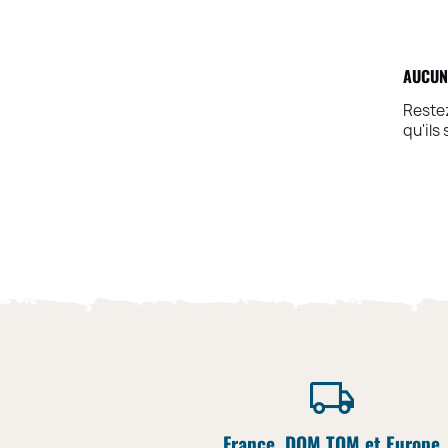
AUCUN
Restez
qu'ils
France, DOM TOM et Europe