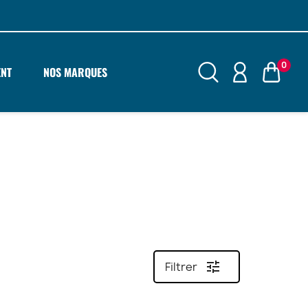
0
ENT
NOS MARQUES
tune
Filtrer