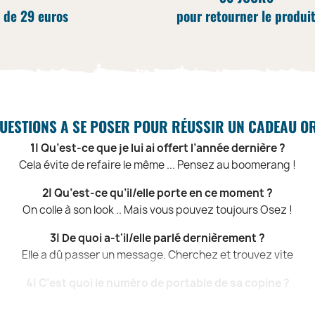
 de 29 euros
pour retourner le produi
UESTIONS A SE POSER POUR RÉUSSIR UN CADEAU O
1| Qu’est-ce que je lui ai offert l’année dernière ?
Cela évite de refaire le même ... Pensez au boomerang !
2| Qu’est-ce qu’il/elle porte en ce moment ?
On colle à son look .. Mais vous pouvez toujours Osez !
3| De quoi a-t'il/elle parlé dernièrement ?
Elle a dû passer un message. Cherchez et trouvez vite
4| C’est quoi le numéro de portable de sa copine ?
Renseignez-vous, c’est toujours mieux .. Le numéro ?