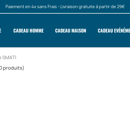
Paiement en 4x sans Frais - Livraison gratuite à partir de 29€
E
CADEAU HOMME
CADEAU MAISON
CADEAU EVÉNÉM
e SMATI
0 produits)