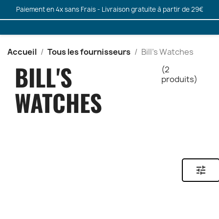
Paiement en 4x sans Frais - Livraison gratuite à partir de 29€
Accueil
Tous les fournisseurs
Bill's Watches
BILL'S
(2
produits)
WATCHES
tune