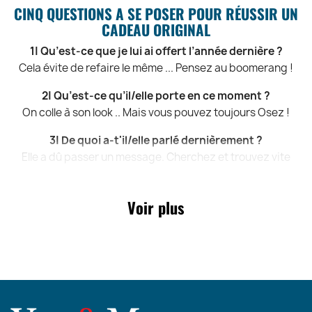
CINQ QUESTIONS A SE POSER POUR RÉUSSIR UN
CADEAU ORIGINAL
1| Qu’est-ce que je lui ai offert l’année dernière ?
Cela évite de refaire le même ... Pensez au boomerang !
2| Qu’est-ce qu’il/elle porte en ce moment ?
On colle à son look .. Mais vous pouvez toujours Osez !
3| De quoi a-t'il/elle parlé dernièrement ?
Elle a dû passer un message. Cherchez et trouvez vite
4| C’est quoi le numéro de portable de sa copine ?
Renseignez-vous, c’est toujours mieux .. Le numéro ?
Voir plus
5| Le shop online pour trouver des idées cadeaux ?
You & Me Paris, bien sur ! Le site qui propose les meilleurs
cadeaux Homme et cadeaux Femme !
LE CASSE-TETE DU CADEAU FEMME, ENFIN RESOLU
!