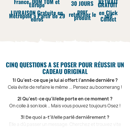
France, DOM TOM et
RETRAIT
30 JOURS
Europe
GRATUIT
pour
LIVRAISON Gratuite en
en Click
retourner le
Métropole à Partir de 29
and
produit
euros
Collect
CINQ QUESTIONS A SE POSER POUR RÉUSSIR UN
CADEAU ORIGINAL
1| Qu’est-ce que je lui ai offert l’année dernière ?
Cela évite de refaire le même ... Pensez au boomerang !
2| Qu’est-ce qu’il/elle porte en ce moment ?
On colle à son look .. Mais vous pouvez toujours Osez !
3| De quoi a-t'il/elle parlé dernièrement ?
Elle a dû passer un message. Cherchez et trouvez vite