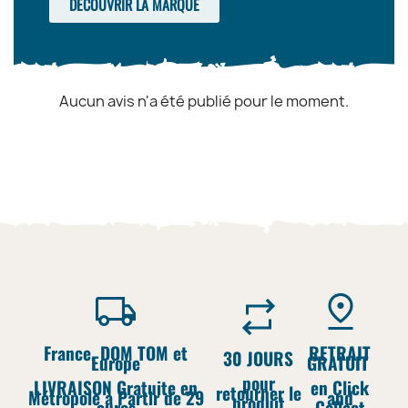
DÉCOUVRIR LA MARQUE
Aucun avis n'a été publié pour le moment.
France, DOM TOM et
RETRAIT
30 JOURS
Europe
GRATUIT
pour
LIVRAISON Gratuite en
en Click
retourner le
Métropole à Partir de 29
and
produit
euros
Collect