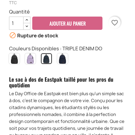
TTC
Quantité
favorite_border
AJOUTER AU PANIER

Rupture de stock
Couleurs Disponibles : TRIPLE DENIM DO
BLACK
ORCHID
ULTRA
TRIPLE
OD
LILAS
MARINE
DENIM
DO
DO
DO
Le sac à dos de Eastpak taillé pour les pros du
quotidien
Le Day Office de Eastpak est bien plus qu’un simple sac
à dos, c’est le compagnon de votre vie. Conçu pour les
citadins dynamiques, les étudiants stylés ou les
professionnels nomades, il combine à la perfection
design contemporain et fonctionnalité urbaine. Que ce
soit pour vos trajets quotidiens, une journée de travail