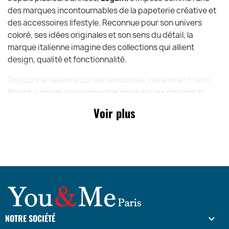
des marques incontournables de la papeterie créative et
des accessoires lifestyle. Reconnue pour son univers
coloré, ses idées originales et son sens du détail, la
marque italienne imagine des collections qui allient
design, qualité et fonctionnalité.
Toujours en avance sur les tendances, notamment l'anti
Stress, Legami développe des produits qui rendent le
quotidien plus joyeux, plus pratique et plus inspirant.
Voir plus
Chaque création reflète une véritable identité graphique
et une volonté de proposer des objets qui donnent le
sourire. Les Stylos Squeezies illustrent parfaitement cette
philosophie en associant innovation, amusement et
qualité dans un accessoire qui plaît à toutes les
générations.
NOTRE SOCIÉTÉ
