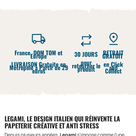
France, DOM TOM et
RETRAIT
30 JOURS
Europe
GRATUIT
pour
LIVRAISON Gratuite en
en Click
retourner le
Métropole à Partir de 29
and
produit
euros
Collect
LEGAMI, LE DESIGN ITALIEN QUI RÉINVENTE LA
PAPETERIE CRÉATIVE ET ANTI STRESS
Depuis plusieurs années,
Legami
s'impose comme l'une