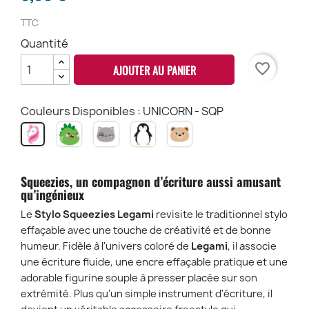
TTC
Quantité
favorite_border
AJOUTER AU PANIER
Couleurs Disponibles : UNICORN - SQP
DINO
KITTY
PENGUIN
TEDDY
UNICORN
-
-
-
BEAR
-
SQP
SQP
SQP
-
SQP
SQP
Squeezies, un compagnon d’écriture aussi amusant
qu’ingénieux
Le
Stylo Squeezies Legami
revisite le traditionnel stylo
effaçable avec une touche de créativité et de bonne
humeur. Fidèle à l'univers coloré de
Legami
, il associe
une écriture fluide, une encre effaçable pratique et une
adorable figurine souple à presser placée sur son
extrémité. Plus qu'un simple instrument d'écriture, il