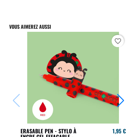
VOUS AIMEREZ AUSSI
favorite_border
ERASABLE PEN - STYLO À
1,95 €
ENCRE GEL EFFAÇABLE -