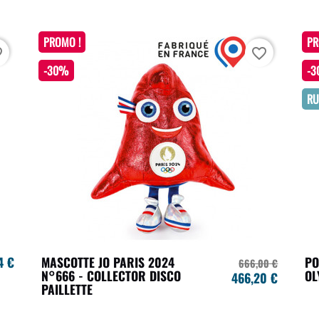
PROMO !
PR
rder
favorite_border
-30%
-
RU
4 €
MASCOTTE JO PARIS 2024
PO
666,00 €
N°666 - COLLECTOR DISCO
OL
466,20 €
PAILLETTE