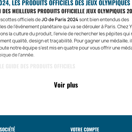
024, LES PRODUITS OFFICIELS DES JEUX OLYMPIQUES
N DES MEILLEURS PRODUITS OFFICIELLE JEUX OLYMPIQUES 2
ascottes officiels de
JO de Paris 2024
sont bien entendus des
es de l’événement planétaire qui va se dérouler à Paris. Chez 
vons la culture du produit, l’envie de rechercher les pépites qui
ent qualité, design et traçabilité. Pour gagner une médaille, il
toute notre équipe s’est mis en quatre pour vous offrir une médai
ique de l’année.
 LE GUIDE DES PRODUITS OFFICIELS
, de nombreuses entreprises en France ont signé des licences 
sation des
jeux olympiques estampillés Paris 2024
. Dans ch
Voir plus
e produits, vous trouverez de tout. N’offrez que les produits of
 les copies. Ensuite que ce soit pour un T-shirt ou un béret, sél
ont une traçabilité et une bonne qualité. Vous voilà prêt pour g
aire des achats Olympiques et responsables.
SOCIÉTÉ
VOTRE COMPTE