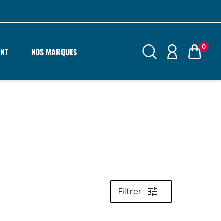
0
ENT
NOS MARQUES
tune
Filtrer