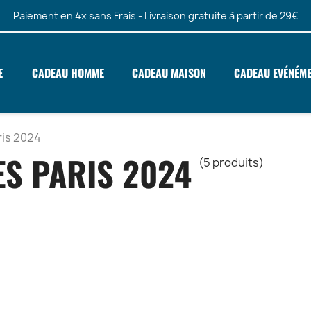
Paiement en 4x sans Frais - Livraison gratuite à partir de 29€
E
CADEAU HOMME
CADEAU MAISON
CADEAU EVÉNÉM
ris 2024
ES PARIS 2024
(5 produits)