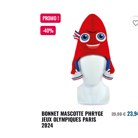
PROMO !
favorite_bo
-40%
BONNET MASCOTTE PHRYGE
23,9
39,90 €
JEUX OLYMPIQUES PARIS
2024