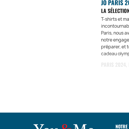
JO PARIS 2
LA SÉLECTIO
T-shirts et m
incontournabl
Paris, nous a
notre engagem
préparer, et 
cadeau olymp
PARIS 2024,
Le savez-vous
avec l’organi
et catégorie d
surtout éviter
produits qui 
médaille et f
NOTRE 