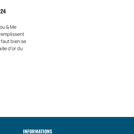
024
You & Me
 remplissent
 faut bien se
lle d’or du
officielles
aque domaine
ficiels et
ectionner les
agner une
INFORMATIONS