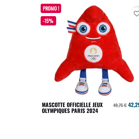
PROMO !
favorite_bo
-15%
MASCOTTE OFFICIELLE JEUX
42,2
49,75 €
OLYMPIQUES PARIS 2024