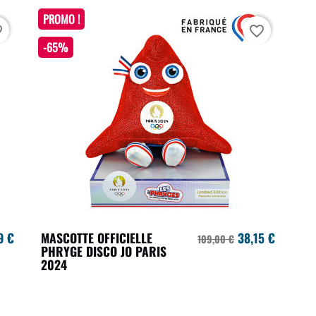
PROMO !
rder
favorite_border
-65%
9 €
MASCOTTE OFFICIELLE
38,15 €
109,00 €
PHRYGE DISCO JO PARIS
2024