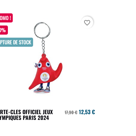
OMO !
favorite_border
30%
PTURE DE STOCK
RTE-CLES OFFICIEL JEUX
12,53 €
17,90 €
YMPIQUES PARIS 2024