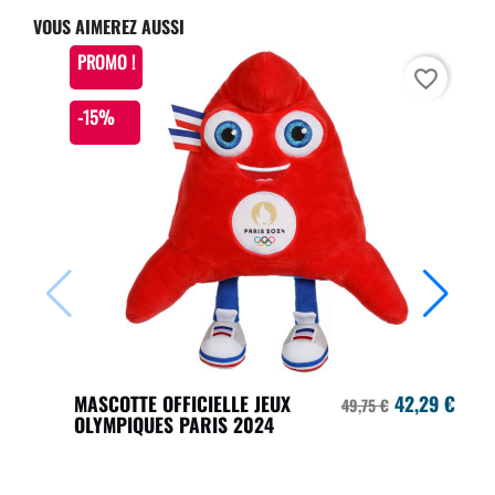
VOUS AIMEREZ AUSSI
PROMO !
favorite_border
-15%
MASCOTTE OFFICIELLE JEUX
42,29 €
49,75 €
OLYMPIQUES PARIS 2024