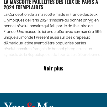
LA MASCOTTE PAILLETTES DES JEUX DE PARIS A
2024 EXEMPLAIRES
La Conception de la mascotte made in France des Jeux
Olympiques de Paris 2024 s’inspire du bonnet phrygien,
bonnet révolutionnaire qui fait partie de l’histoire de
France. Une mascotte ici endiablée avec son numéro 666
unique au monde ! Présent aussi sur des drapeaux
d’Amérique latine avant d’être popularisé par les
révolutionnaires français, le bonnet phrygien est un
symbole de la République et de liberté. Le célèbre bonnet
coiffe Marianne dans nos mairies ou sur les timbres. Les
archives Nationales nous apprennent que des traces de
Voir plus
Phryges bâtisseuses dès 1163 sur le chantier de la
cathédrale Notre-Dame de Paris, leur présence est
également rapportée en 1789, ou encore lors de la
construction de la tour Eiffel. Aujourd’hui, le bonnet rejoint
le monde des Jeux Olympiques et devient même collector
avec cette édition spéciale tirée seulement à 2024
exemplaires dans le monde