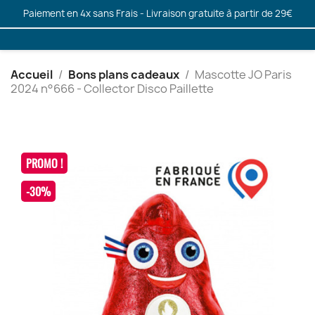
Paiement en 4x sans Frais - Livraison gratuite à partir de 29€
Accueil
Bons plans cadeaux
Mascotte JO Paris
2024 n°666 - Collector Disco Paillette
PROMO !
-30%