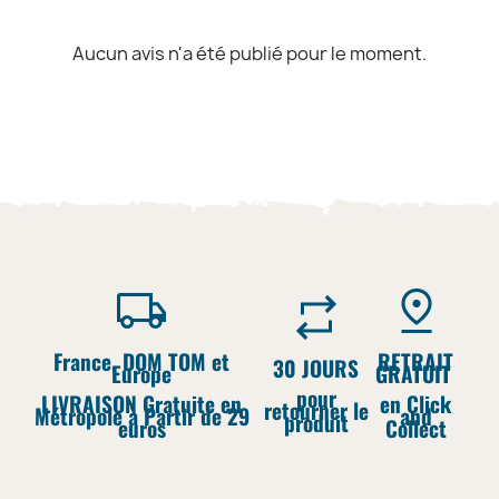
Aucun avis n'a été publié pour le moment.
France, DOM TOM et
RETRAIT
30 JOURS
Europe
GRATUIT
pour
LIVRAISON Gratuite en
en Click
retourner le
Métropole à Partir de 29
and
produit
euros
Collect