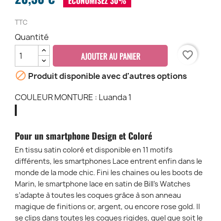
ÉCONOMISEZ 30%
TTC
Quantité
favorite_border
AJOUTER AU PANIER

Produit disponible avec d'autres options
COULEUR MONTURE : Luanda 1
Luanda
Tangerine
Kaki
1
1
1
Pour un smartphone Design et Coloré
En tissu satin coloré et disponible en 11 motifs
différents, les smartphones Lace entrent enfin dans le
monde de la mode chic. Fini les chaines ou les boots de
Marin, le smartphone lace en satin de Bill’s Watches
s’adapte à toutes les coques grâce à son anneau
magique de finitions or, argent, ou encore rose gold. Il
se clips dans toutes les coques rigides, quel que soit le