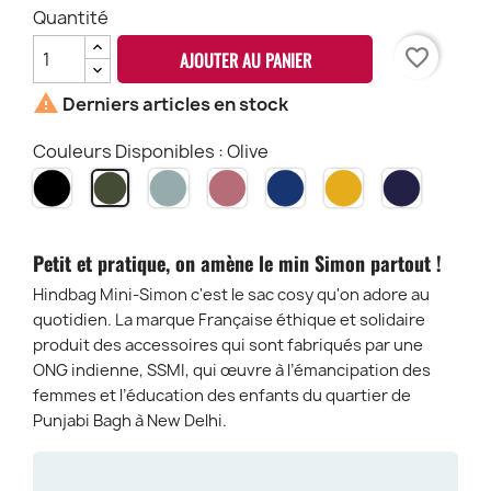
Quantité
favorite_border
AJOUTER AU PANIER

Derniers articles en stock
Couleurs Disponibles : Olive
Noir
sauge
Rose
Bleu
Safran
Navy
Olive
Blush
Électric
Petit et pratique, on amène le min Simon partout !
Hindbag Mini-Simon c'est le sac cosy qu'on adore au
quotidien. La marque Française éthique et solidaire
produit des accessoires qui sont fabriqués par une
ONG indienne, SSMI, qui œuvre à l’émancipation des
femmes et l’éducation des enfants du quartier de
Punjabi Bagh à New Delhi.