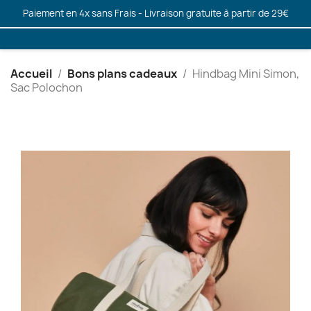
Paiement en 4x sans Frais - Livraison gratuite à partir de 29€
Accueil
Bons plans cadeaux
Hindbag Mini Simon,
Sac Polochon