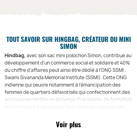
TOUT SAVOIR SUR HINGBAG, CRÉATEUR DU MINI
SIMON
Hindbag,
avec son sac mini polochon Simon, contribue au
développement d’un commerce social et solidaire et 40%
du chiffre d’affaires peut ainsi être dédié à l’ONG SSMI :
Swami Sivananda Memorial Institute (SSMI). Cette ONG
indienne qui oeuvre notamment à l'émancipation des
femmes de quartiers défavorisés qui confectionnent des
accessoires textiles en échange d'un salaire, de formation
et d'une place à l'école pour leurs enfants. La place des
femmes est un sujet crucial en Inde, et l'ONG y répond en
prônant la réinsertion par leur autonomisation.
Voir plus