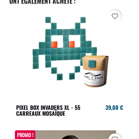
ONT ÉGALEMENT ACHETÉ :
favorite_border
PIXEL BOX INVADERS XL - 55
39,00 €
CARREAUX MOSAÏQUE
PROMO !