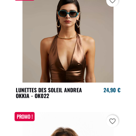
favorite_border
LUNETTES DES SOLEIL ANDREA
24,90 €
OKKIA - OK022
PROMO !
favorite_border