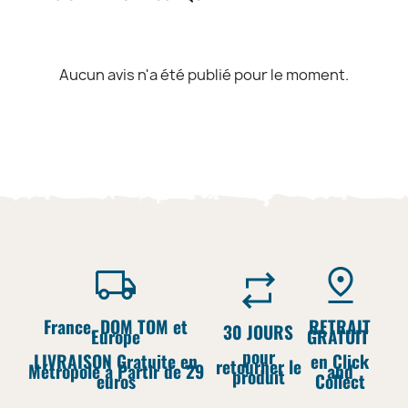
Aucun avis n'a été publié pour le moment.
France, DOM TOM et
RETRAIT
30 JOURS
Europe
GRATUIT
pour
LIVRAISON Gratuite en
en Click
retourner le
Métropole à Partir de 29
and
produit
euros
Collect