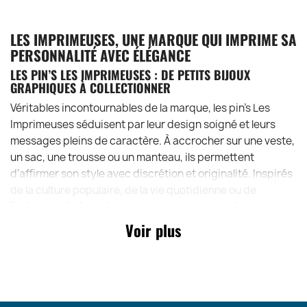
LES IMPRIMEUSES, UNE MARQUE QUI IMPRIME SA
PERSONNALITÉ AVEC ÉLÉGANCE
LES PIN’S LES IMPRIMEUSES : DE PETITS BIJOUX
GRAPHIQUES À COLLECTIONNER
Véritables incontournables de la marque, les pin’s Les
Imprimeuses séduisent par leur design soigné et leurs
messages pleins de caractère. À accrocher sur une veste,
un sac, une trousse ou un manteau, ils permettent
d’affirmer son style avec discrétion et originalité. Inspirés
de la culture populaire, de la vie quotidienne ou de
l’univers artistique de la marque, ces accessoires sont
fabriqués avec un grand souci du détail. Ils constituent
Voir plus
également une excellente idée cadeau pour les amateurs
de beaux objets et de créations françaises.
DES PORTE-CLÉS CRÉATIFS QUI RACONTENT UNE
HISTOIRE