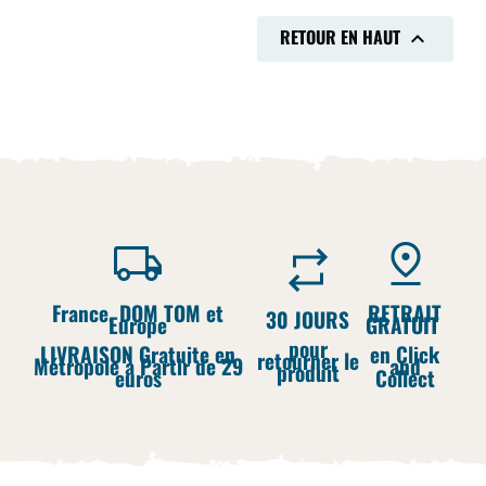
RETOUR EN HAUT

France, DOM TOM et
RETRAIT
30 JOURS
Europe
GRATUIT
pour
LIVRAISON Gratuite en
en Click
retourner le
Métropole à Partir de 29
and
produit
euros
Collect