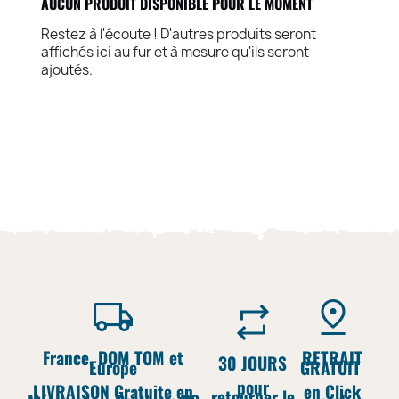
AUCUN PRODUIT DISPONIBLE POUR LE MOMENT
Restez à l'écoute ! D'autres produits seront
affichés ici au fur et à mesure qu'ils seront
ajoutés.
France, DOM TOM et
RETRAIT
30 JOURS
Europe
GRATUIT
pour
LIVRAISON Gratuite en
en Click
retourner le