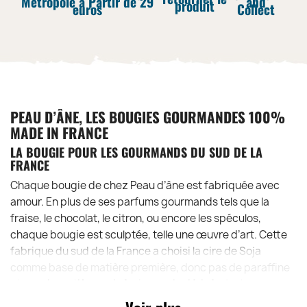
Métropole à Partir de 29
and
produit
euros
Collect
PEAU D’ÂNE, LES BOUGIES GOURMANDES 100%
MADE IN FRANCE
LA BOUGIE POUR LES GOURMANDS DU SUD DE LA
FRANCE
Chaque bougie de chez Peau d’âne est fabriquée avec
amour. En plus de ses parfums gourmands tels que la
fraise, le chocolat, le citron, ou encore les spéculos,
chaque bougie est sculptée, telle une œuvre d’art. Cette
fabrique du sud de la France a choisi la cire de Soja
comme base de matière première, donc pas de paraffine
et pas de matières minérales ou de dérivés, juste un
concentré de matière végétale qui respecte la planète.