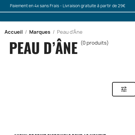
Paiement en 4x sans Frais - Livraison gratuite à partir de 29€
Accueil
Marques
Peau d’Âne
PEAU D’ÂNE
(0 produits)
tune