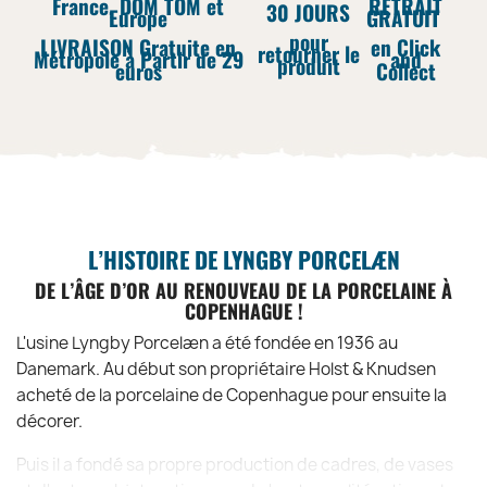
France, DOM TOM et
RETRAIT
30 JOURS
Europe
GRATUIT
pour
LIVRAISON Gratuite en
en Click
retourner le
Métropole à Partir de 29
and
produit
euros
Collect
L’HISTOIRE DE LYNGBY PORCELÆN
DE L’ÂGE D’OR AU RENOUVEAU DE LA PORCELAINE À
COPENHAGUE !
L'usine Lyngby Porcelæn a été fondée en 1936 au
Danemark. Au début son propriétaire Holst & Knudsen
acheté de la porcelaine de Copenhague pour ensuite la
décorer.
Puis il a fondé sa propre production de cadres, de vases