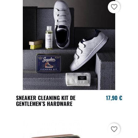
favorite_border
SNEAKER CLEANING KIT DE
17,90 €
GENTLEMEN’S HARDWARE
favorite_border