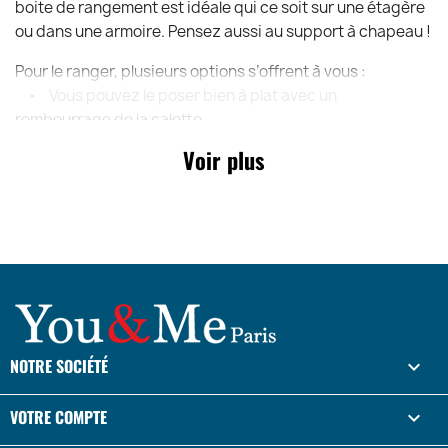
boite de rangement est idéale qui ce soit sur une étagère
ou dans une armoire. Pensez aussi au support à chapeau !
Pour le ranger, plusieurs options s’offrent à vous :
• Vous pouvez le poser bien à plat avec un
rembourrage de la calotte
• Vous pouvez le mettre à l’envers, c’est-à-dire sur la
Voir plus
calotte, en faisant attention à ce que les bords ne
touchent aucune surface
NOTRE SOCIÉTÉ

VOTRE COMPTE
