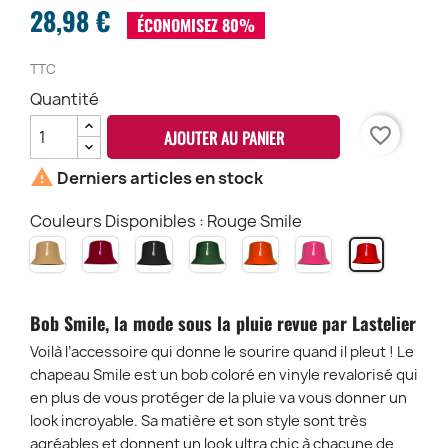
28,98 €
ÉCONOMISEZ 80%
TTC
Quantité
favorite_border
AJOUTER AU PANIER

Derniers articles en stock
Couleurs Disponibles : Rouge Smile
Beige
Bordeau
Noir
Kaki
Orange
Rose
Rouge
Smile
Smile
Smile
Smile
Smile
Smile
Smile
Bob Smile, la mode sous la pluie revue par Lastelier
Voilà l’accessoire qui donne le sourire quand il pleut ! Le
chapeau Smile est un bob coloré en vinyle revalorisé qui
en plus de vous protéger de la pluie va vous donner un
look incroyable. Sa matière et son style sont très
agréables et donnent un look ultra chic à chacune de