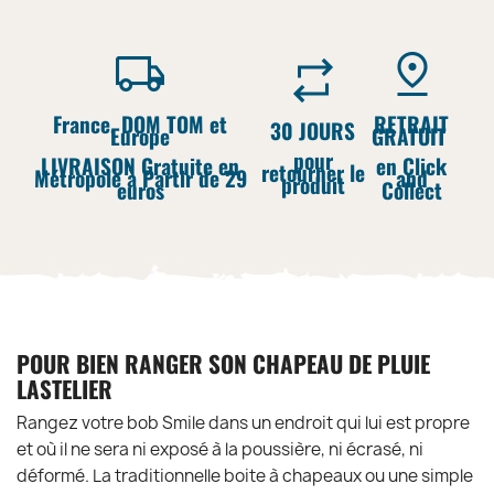
France, DOM TOM et
RETRAIT
30 JOURS
Europe
GRATUIT
pour
LIVRAISON Gratuite en
en Click
retourner le
Métropole à Partir de 29
and
produit
euros
Collect
POUR BIEN RANGER SON CHAPEAU DE PLUIE
LASTELIER
Rangez votre bob Smile dans un endroit qui lui est propre
et où il ne sera ni exposé à la poussière, ni écrasé, ni
déformé. La traditionnelle boite à chapeaux ou une simple